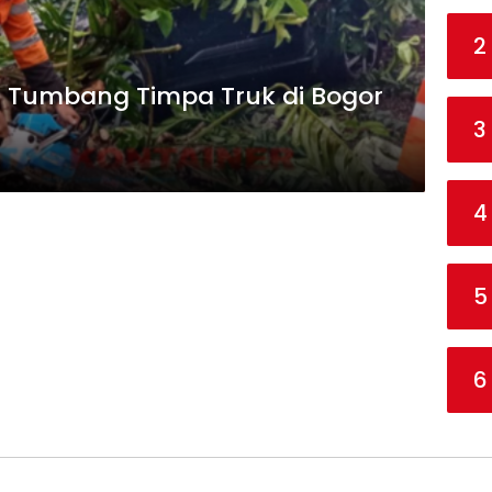
2
r Tumbang Timpa Truk di Bogor
3
4
5
6