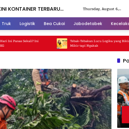
KINI KONTAINER TERBARU
Thursday, August 6,
2026
Truk
Logistik
Bea Cukai
Jabodetabek
Kecelak
i Panas Sekali? Ini
Tebak-Tebakan Lucu Logika yang Bikin Kam
Mikir tapi Ngakak
Po