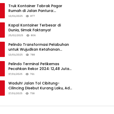
Truk Kontainer Tabrak Pagar
Rumah di Jalan Pantura:
Kronologi dan Langkah
13/01/2025
877
Penanganan
Kapal Kontainer Terbesar di
Dunia, Simak Faktanya!
25/02/2025
806
Pelindo Transformasi Pelabuhan
untuk Wujudkan Ketahanan
Logistik dan Daya Saing Global
13/01/2025
788
Pelindo Terminal Petikemas
Pecahkan Rekor 2024: 12,48 Juta
TEUs, Bukti Keunggulan Logistik
17/01/2025
761
Nasional
Waduh! Jalan Tol Cibitung-
Cilincing Disebut Kurang Laku, Ada
Apa?
17/01/2025
758