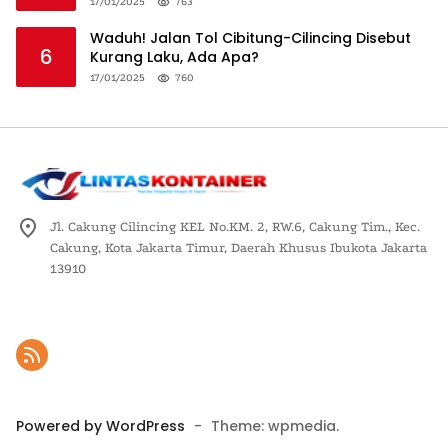
Logistik Nasional
17/01/2025
763
Waduh! Jalan Tol Cibitung-Cilincing Disebut
6
Kurang Laku, Ada Apa?
17/01/2025
760
Jl. Cakung Cilincing KEL No.KM. 2, RW.6, Cakung Tim., Kec.
Cakung, Kota Jakarta Timur, Daerah Khusus Ibukota Jakarta
13910
Powered by WordPress
-
Theme: wpmedia.