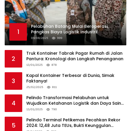
Pelabuhan Batang Mulai Beroperasi,
1
Pangkas Biaya Logistik Industri!
09/08/2025
999
Truk Kontainer Tabrak Pagar Rumah di Jalan
2
Pantura: Kronologi dan Langkah Penanganan
13/01/2025
878
Kapal Kontainer Terbesar di Dunia, Simak
3
Faktanya!
25/02/2025
811
Pelindo Transformasi Pelabuhan untuk
4
Wujudkan Ketahanan Logistik dan Daya Saing
Global
13/01/2025
790
Pelindo Terminal Petikemas Pecahkan Rekor
5
2024: 12,48 Juta TEUs, Bukti Keunggulan