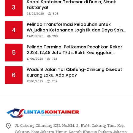
Kapal Kontainer Terbesar di Dunia, Simak
3
Faktanya!
25/02/2025
808
Pelindo Transformasi Pelabuhan untuk
4
Wujudkan Ketahanan Logistik dan Daya Saing
Global
13/01/2025
790
Pelindo Terminal Petikemas Pecahkan Rekor
5
2024: 12,48 Juta TEUs, Bukti Keunggulan
Logistik Nasional
17/01/2025
763
Waduh! Jalan Tol Cibitung-Cilincing Disebut
6
Kurang Laku, Ada Apa?
17/01/2025
759
Jl. Cakung Cilincing KEL No.KM. 2, RW.6, Cakung Tim., Kec.
Cakung, Kota Jakarta Timur, Daerah Khusus Ibukota Jakarta