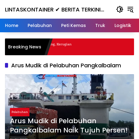
Skip
LINTASKONTAINER ✔ BERITA TERKINI
to
content
KONTAINER TERBARU HARI INI
Home
Pelabuhan
Peti Kemas
Truk
Logistik
al Nanjak, Masuk ke Jurang, Kerugian
Breaking News
a
Arus Mudik di Pelabuhan Pangkalbalam
Pelabuhan
Arus Mudik di Pelabuhan
Pangkalbalam Naik Tujuh Persen!