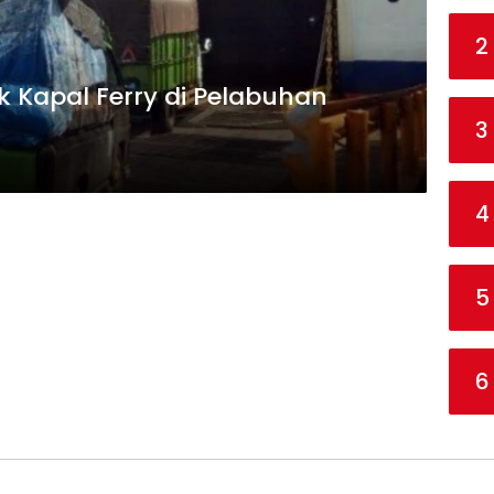
2
k Kapal Ferry di Pelabuhan
3
4
5
6