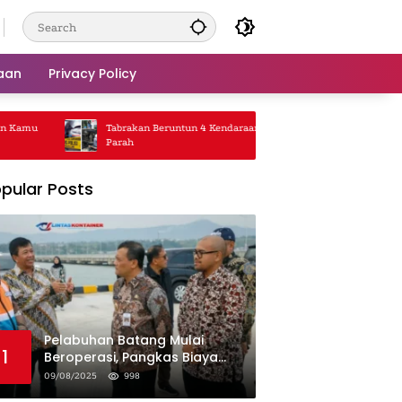
aan
Privacy Policy
mu
Tabrakan Beruntun 4 Kendaraan, Jalanan Macet
Truk Ga
Parah
Rp5 Jut
pular Posts
Pelabuhan Batang Mulai
1
Beroperasi, Pangkas Biaya
Logistik Industri!
09/08/2025
998