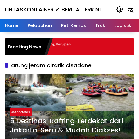
Skip
LINTASKONTAINER ✔ BERITA TERKINI
to
content
KONTAINER TERBARU HARI INI
Home
Pelabuhan
Peti Kemas
Truk
Logistik
al Nanjak, Masuk ke Jurang, Kerugian
Breaking News
arung jeram citarik cisadane
Jabodetabek
5 Destinasi Rafting Terdekat dari
Jakarta: Seru & Mudah Diakses!