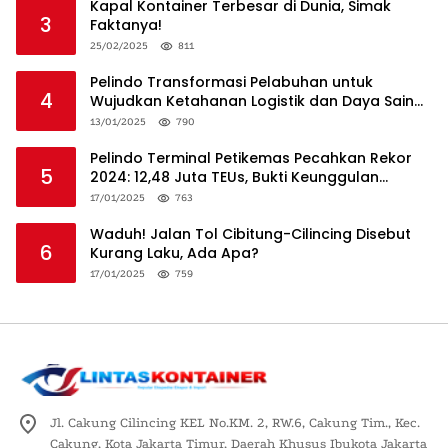
Kapal Kontainer Terbesar di Dunia, Simak
3
Faktanya!
25/02/2025
811
Pelindo Transformasi Pelabuhan untuk
4
Wujudkan Ketahanan Logistik dan Daya Saing
Global
13/01/2025
790
Pelindo Terminal Petikemas Pecahkan Rekor
5
2024: 12,48 Juta TEUs, Bukti Keunggulan
Logistik Nasional
17/01/2025
763
Waduh! Jalan Tol Cibitung-Cilincing Disebut
6
Kurang Laku, Ada Apa?
17/01/2025
759
Jl. Cakung Cilincing KEL No.KM. 2, RW.6, Cakung Tim., Kec.
Cakung, Kota Jakarta Timur, Daerah Khusus Ibukota Jakarta