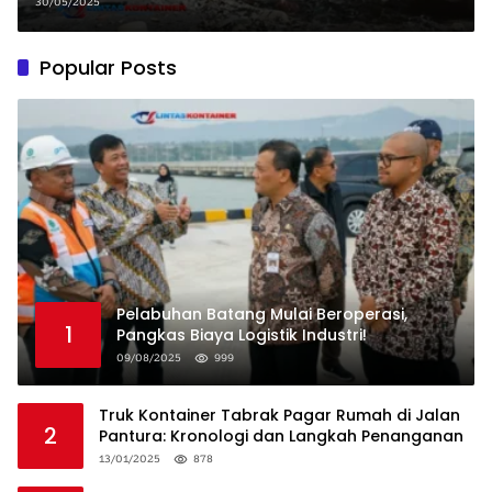
Tambah Kontainer
30/05/2025
Popular Posts
Pelabuhan Batang Mulai Beroperasi,
1
Pangkas Biaya Logistik Industri!
09/08/2025
999
Truk Kontainer Tabrak Pagar Rumah di Jalan
2
Pantura: Kronologi dan Langkah Penanganan
13/01/2025
878