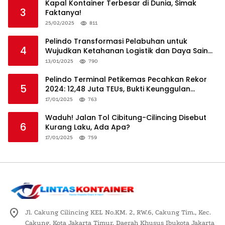
Kapal Kontainer Terbesar di Dunia, Simak
3
Faktanya!
25/02/2025
811
Pelindo Transformasi Pelabuhan untuk
4
Wujudkan Ketahanan Logistik dan Daya Saing
Global
13/01/2025
790
Pelindo Terminal Petikemas Pecahkan Rekor
5
2024: 12,48 Juta TEUs, Bukti Keunggulan
Logistik Nasional
17/01/2025
763
Waduh! Jalan Tol Cibitung-Cilincing Disebut
6
Kurang Laku, Ada Apa?
17/01/2025
759
Jl. Cakung Cilincing KEL No.KM. 2, RW.6, Cakung Tim., Kec.
Cakung, Kota Jakarta Timur, Daerah Khusus Ibukota Jakarta