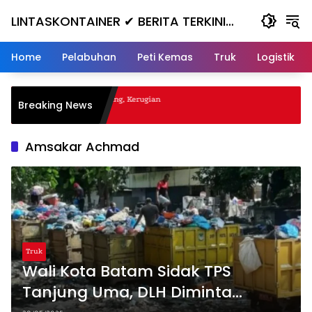
Skip
LINTASKONTAINER ✔ BERITA TERKINI
to
content
KONTAINER TERBARU HARI INI
Home
Pelabuhan
Peti Kemas
Truk
Logistik
al Nanjak, Masuk ke Jurang, Kerugian
Breaking News
a
Amsakar Achmad
Truk
Wali Kota Batam Sidak TPS
Tanjung Uma, DLH Diminta