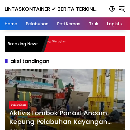
Skip
LINTASKONTAINER ✔ BERITA TERKINI
to
content
KONTAINER TERBARU HARI INI
Home
Pelabuhan
Peti Kemas
Truk
Logistik
gal Nanjak, Masuk ke Jurang, Kerugian
Breaking News
a
aksi tandingan
Pelabuhan
Aktivis Lombok Panas! Ancam
Kepung Pelabuhan Kayangan