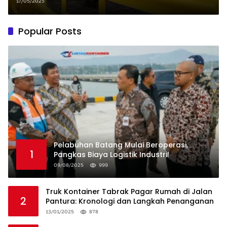
Usai Blokade Poto Tano
17/05/2025
Popular Posts
Pelabuhan Batang Mulai Beroperasi,
1
Pangkas Biaya Logistik Industri!
09/08/2025
999
Truk Kontainer Tabrak Pagar Rumah di Jalan
2
Pantura: Kronologi dan Langkah Penanganan
13/01/2025
878