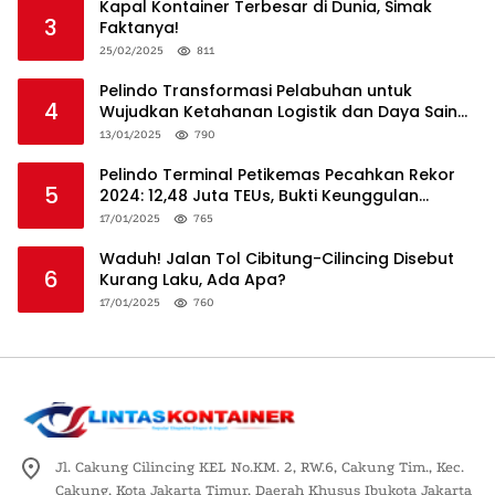
Kapal Kontainer Terbesar di Dunia, Simak
3
Faktanya!
25/02/2025
811
Pelindo Transformasi Pelabuhan untuk
4
Wujudkan Ketahanan Logistik dan Daya Saing
Global
13/01/2025
790
Pelindo Terminal Petikemas Pecahkan Rekor
5
2024: 12,48 Juta TEUs, Bukti Keunggulan
Logistik Nasional
17/01/2025
765
Waduh! Jalan Tol Cibitung-Cilincing Disebut
6
Kurang Laku, Ada Apa?
17/01/2025
760
Jl. Cakung Cilincing KEL No.KM. 2, RW.6, Cakung Tim., Kec.
Cakung, Kota Jakarta Timur, Daerah Khusus Ibukota Jakarta