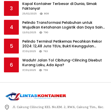
Kapal Kontainer Terbesar di Dunia, Simak
3
Faktanya!
25/02/2025
808
Pelindo Transformasi Pelabuhan untuk
4
Wujudkan Ketahanan Logistik dan Daya Saing
Global
13/01/2025
790
Pelindo Terminal Petikemas Pecahkan Rekor
5
2024: 12,48 Juta TEUs, Bukti Keunggulan
Logistik Nasional
17/01/2025
763
Waduh! Jalan Tol Cibitung-Cilincing Disebut
6
Kurang Laku, Ada Apa?
17/01/2025
759
Jl. Cakung Cilincing KEL No.KM. 2, RW.6, Cakung Tim., Kec.