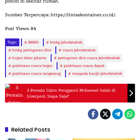
pohon di sekitar rumah.
Sumber Terpercaya: https://lintaskontainer.co.id/
.
Post Views:
84
Tags:
BMKG
bmkg jabodetabek
bmkg peringatan dini
cuaca jabodetabek
hujan lebat jakarta
peringatan dini cuaca jabodetabek
prakiraan cuaca bogor
prakiraan cuaca depok
prakiraan cuaca tangerang
waspada banjir jabodetabek
3 Pemain Calon Pengganti Mohamed Salah di
Liverpool, Siapa Saja?
Related Posts