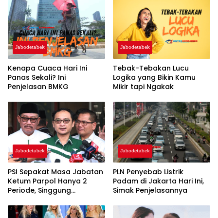
Jabodetabek
Jabodetabek
Kenapa Cuaca Hari Ini
Tebak-Tebakan Lucu
Panas Sekali? Ini
Logika yang Bikin Kamu
Penjelasan BMKG
Mikir tapi Ngakak
Jabodetabek
Jabodetabek
PSI Sepakat Masa Jabatan
PLN Penyebab Listrik
Ketum Parpol Hanya 2
Padam di Jakarta Hari Ini,
Periode, Singgung
Simak Penjelasannya
Pentingnya Regenerasi dan
‘Warisan’