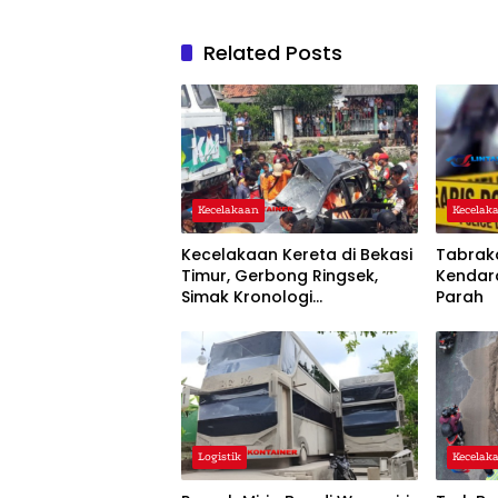
Related Posts
Kecelakaan
Kecelak
Kecelakaan Kereta di Bekasi
Tabrak
Timur, Gerbong Ringsek,
Kendar
Simak Kronologi
Parah
Lengkapnya!
Logistik
Kecelak