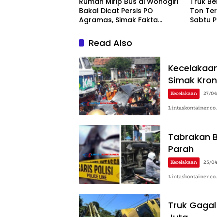
Rumah Mirip Bus di Wonogiri
Truk Be
Bakal Dicat Persis PO
Ton Ter
Agramas, Simak Fakta
Sabtu P
Lengkapnya
Mengan
Read Also
Kecelakaan
Simak Kron
Kecelakaan
27/0
Lintaskontainer.co
Tabrakan B
Parah
Kecelakaan
25/0
Lintaskontainer.co
Truk Gagal