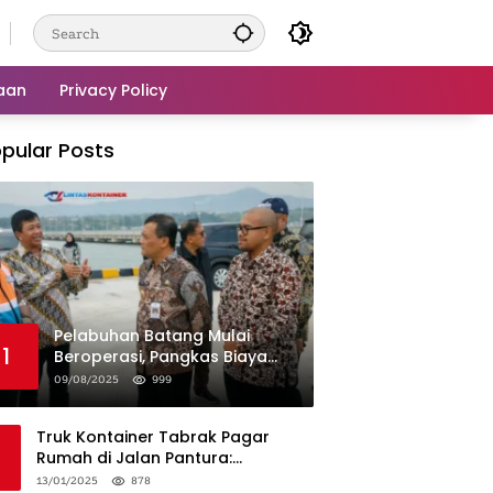
aan
Privacy Policy
pular Posts
Pelabuhan Batang Mulai
1
Beroperasi, Pangkas Biaya
Logistik Industri!
09/08/2025
999
Truk Kontainer Tabrak Pagar
Rumah di Jalan Pantura:
Kronologi dan Langkah
13/01/2025
878