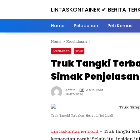
Skip
LINTASKONTAINER ✔ BERITA TER
to
content
HARI INI
Home
Pelabuhan
Peti Kemas
Home
Kecelakaan
Kecelakaan
Truk
Truk Tangki Terbak
Simak Penjelasan
Admin
2 Min Read
18/02/2026
Truk Tangki Terbakar Hebat di Tol Cipali
Lintaskontainer.co.id
– Truk tangki terb
kemacetan parah! Selain itu, insiden in