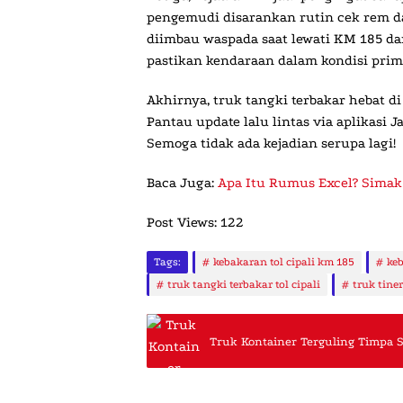
pengemudi disarankan rutin cek rem da
diimbau waspada saat lewati KM 185 dan
pastikan kendaraan dalam kondisi prim
Akhirnya,
truk tangki terbakar hebat di 
Pantau update lalu lintas via aplikasi 
Semoga tidak ada kejadian serupa lagi!
Baca Juga:
Apa Itu Rumus Excel? Simak
Post Views:
122
Tags:
kebakaran tol cipali km 185
ke
truk tangki terbakar tol cipali
truk tiner
Truk Kontainer Terguling Timpa 