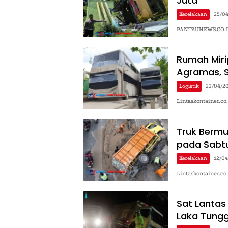
Juta
Kecelakaan
25/0
PANTAUNEWS.CO.ID 
Rumah Mirip
Agramas, 
Logistik
23/04/2
Lintaskontainer.co
Truk Bermu
pada Sabtu
Kecelakaan
12/0
Lintaskontainer.co
Sat Lantas
Laka Tungg