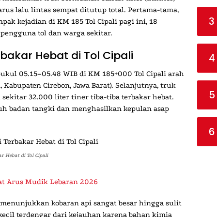
rus lalu lintas sempat ditutup total. Pertama-tama,
3
ak kejadian di KM 185 Tol Cipali pagi ini, 18
pengguna tol dan warga sekitar.
bakar Hebat di Tol Cipali
4
 pukul 05.15–05.48 WIB di KM 185+000 Tol Cipali arah
 Kabupaten Cirebon, Jawa Barat). Selanjutnya, truk
5
kitar 32.000 liter tiner tiba-tiba terbakar hebat.
ruh badan tangki dan menghasilkan kepulan asap
6
 Hebat di Tol Cipali
at Arus Mudik Lebaran 2026
al menunjukkan kobaran api sangat besar hingga sulit
ecil terdengar dari kejauhan karena bahan kimia