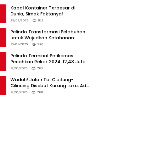
Penanganan
Kapal Kontainer Terbesar di
Dunia, Simak Faktanya!
25/02/2025
811
Pelindo Transformasi Pelabuhan
untuk Wujudkan Ketahanan
Logistik dan Daya Saing Global
13/01/2025
790
Pelindo Terminal Petikemas
Pecahkan Rekor 2024: 12,48 Juta
TEUs, Bukti Keunggulan Logistik
17/01/2025
763
Nasional
Waduh! Jalan Tol Cibitung-
Cilincing Disebut Kurang Laku, Ada
Apa?
17/01/2025
760