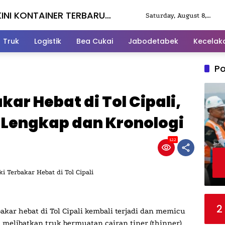
KINI KONTAINER TERBARU
Saturday, August 8,
2026
Truk
Logistik
Bea Cukai
Jabodetabek
Kecelak
Po
ar Hebat di Tol Cipali,
 Lengkap dan Kronologi
122
2
akar hebat di Tol Cipali
kembali terjadi dan memicu
i melibatkan truk bermuatan cairan tiner (thinner)