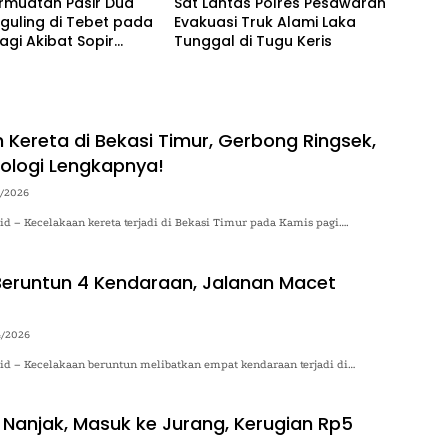
rmuatan Pasir Dua
Sat Lantas Polres Pesawaran
guling di Tebet pada
Evakuasi Truk Alami Laka
agi Akibat Sopir
Tunggal di Tugu Keris
tuk
 Kereta di Bekasi Timur, Gerbong Ringsek,
ologi Lengkapnya!
4/2026
.id – Kecelakaan kereta terjadi di Bekasi Timur pada Kamis pagi….
eruntun 4 Kendaraan, Jalanan Macet
4/2026
.id – Kecelakaan beruntun melibatkan empat kendaraan terjadi di…
 Nanjak, Masuk ke Jurang, Kerugian Rp5