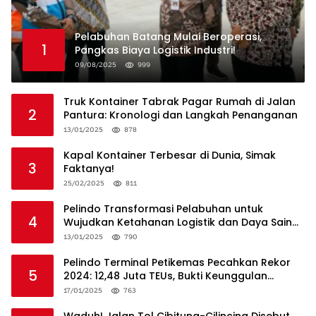
Pelabuhan Batang Mulai Beroperasi,
1
Pangkas Biaya Logistik Industri!
09/08/2025
999
Truk Kontainer Tabrak Pagar Rumah di Jalan
2
Pantura: Kronologi dan Langkah Penanganan
13/01/2025
878
Kapal Kontainer Terbesar di Dunia, Simak
3
Faktanya!
25/02/2025
811
Pelindo Transformasi Pelabuhan untuk
4
Wujudkan Ketahanan Logistik dan Daya Saing
Global
13/01/2025
790
Pelindo Terminal Petikemas Pecahkan Rekor
5
2024: 12,48 Juta TEUs, Bukti Keunggulan
Logistik Nasional
17/01/2025
763
Waduh! Jalan Tol Cibitung-Cilincing Disebut