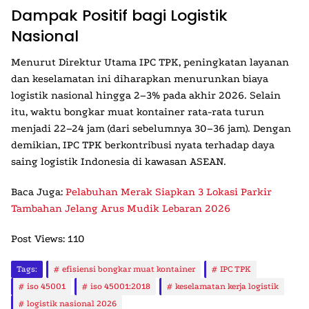
Dampak Positif bagi Logistik
Nasional
Menurut Direktur Utama
IPC TPK
, peningkatan layanan
dan keselamatan ini diharapkan menurunkan biaya
logistik nasional hingga 2–3% pada akhir 2026. Selain
itu, waktu bongkar muat kontainer rata-rata turun
menjadi 22–24 jam (dari sebelumnya 30–36 jam). Dengan
demikian,
IPC TPK
berkontribusi nyata terhadap daya
saing logistik Indonesia di kawasan
ASEAN
.
Baca Juga:
Pelabuhan Merak Siapkan 3 Lokasi Parkir
Tambahan Jelang Arus Mudik Lebaran 2026
Post Views:
110
Tags:
efisiensi bongkar muat kontainer
IPC TPK
iso 45001
iso 45001:2018
keselamatan kerja logistik
logistik nasional 2026