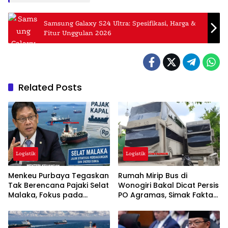
Samsung Galaxy S24 Ultra: Spesifikasi, Harga &
Fitur Unggulan 2026
Related Posts
Logistik
Logistik
Menkeu Purbaya Tegaskan
Rumah Mirip Bus di
Tak Berencana Pajaki Selat
Wonogiri Bakal Dicat Persis
Malaka, Fokus pada
PO Agramas, Simak Fakta
Kelancaran Logistik Global
Lengkapnya