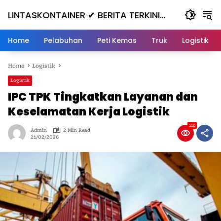
Skip
LINTASKONTAINER ✔ BERITA TERKINI
to
content
KONTAINER TERBARU HARI INI
Home
Pelabuhan
Peti Kemas
Truk
Logistik
Home
Logistik
Logistik
IPC TPK Tingkatkan Layanan dan
Keselamatan Kerja Logistik
110
Admin
2 Min Read
21/02/2026