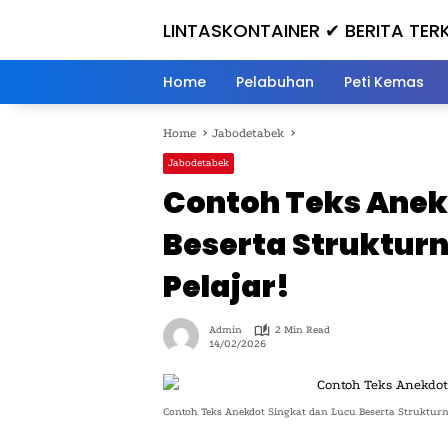
Skip
LINTASKONTAINER ✔ BERITA TERK
to
content
Home
Pelabuhan
Peti Kemas
Home
Jabodetabek
Jabodetabek
Contoh Teks Anek
Beserta Strukturn
Pelajar!
Admin
2 Min Read
14/02/2026
Contoh Teks Anekdot Singkat dan Lucu Beserta Struktur