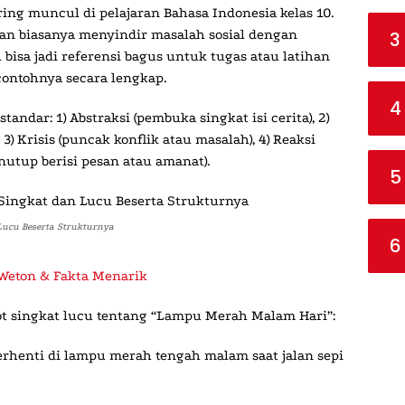
ring muncul di pelajaran Bahasa Indonesia kelas 10.
dan biasanya menyindir masalah sosial dengan
3
u
bisa jadi referensi bagus untuk tugas atau latihan
contohnya secara lengkap.
4
standar: 1)
Abstraksi
(pembuka singkat isi cerita), 2)
 3)
Krisis
(puncak konflik atau masalah), 4)
Reaksi
nutup berisi pesan atau amanat).
5
Lucu Beserta Strukturnya
6
Weton & Fakta Menarik
dot singkat lucu tentang “Lampu Merah Malam Hari”:
rhenti di lampu merah tengah malam saat jalan sepi