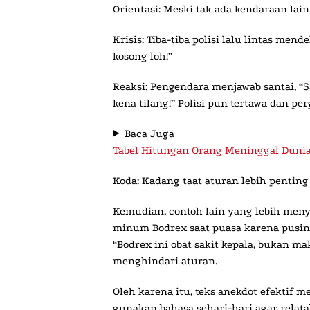
Orientasi:
Meski tak ada kendaraan lain
Krisis:
Tiba-tiba polisi lalu lintas mend
kosong loh!”
Reaksi:
Pengendara menjawab santai, “S
kena tilang!” Polisi pun tertawa dan per
Baca Juga
Tabel Hitungan Orang Meninggal Dunia
Koda:
Kadang taat aturan lebih penting 
Kemudian, contoh lain yang lebih menyi
minum Bodrex saat puasa karena pusing
“Bodrex ini obat sakit kepala, bukan ma
menghindari aturan.
Oleh karena itu, teks anekdot efektif m
gunakan bahasa sehari-hari agar relata