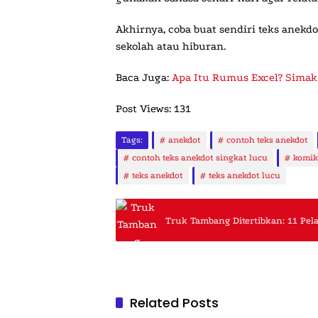
Akhirnya, coba buat sendiri teks anek
sekolah atau hiburan.
Baca Juga:
Apa Itu Rumus Excel? Simak
Post Views:
131
Tags:
anekdot
contoh teks anekdot
contoh teks anekdot singkat lucu
komik
teks anekdot
teks anekdot lucu
Truk Tambang Ditertibkan: 11 Pela
Related Posts