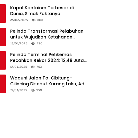
Penanganan
Kapal Kontainer Terbesar di
Dunia, Simak Faktanya!
25/02/2025
808
Pelindo Transformasi Pelabuhan
untuk Wujudkan Ketahanan
Logistik dan Daya Saing Global
13/01/2025
790
Pelindo Terminal Petikemas
Pecahkan Rekor 2024: 12,48 Juta
TEUs, Bukti Keunggulan Logistik
17/01/2025
763
Nasional
Waduh! Jalan Tol Cibitung-
Cilincing Disebut Kurang Laku, Ada
Apa?
17/01/2025
759