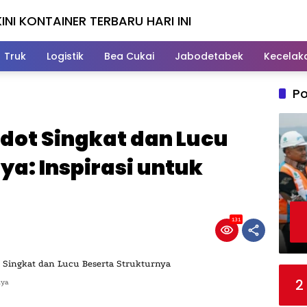
INI KONTAINER TERBARU HARI INI
Truk
Logistik
Bea Cukai
Jabodetabek
Kecelak
Po
dot Singkat dan Lucu
ya: Inspirasi untuk
131
2
nya