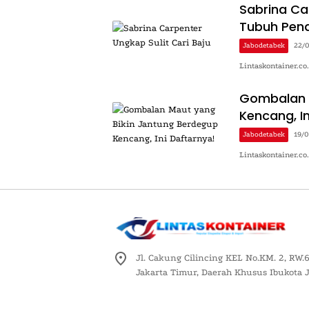
Sabrina Ca
Tubuh Pen
Jabodetabek
22/
Lintaskontainer.co
Gombalan M
Kencang, In
Jabodetabek
19/
Lintaskontainer.c
Jl. Cakung Cilincing KEL No.KM. 2, RW.6
Jakarta Timur, Daerah Khusus Ibukota 