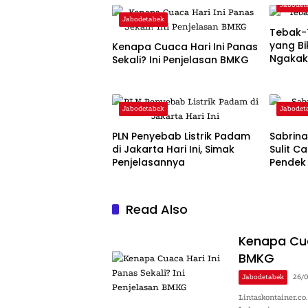
Jabodet
Jabodetabek
Tebak-
yang Bi
Kenapa Cuaca Hari Ini Panas
Ngaka
Sekali? Ini Penjelasan BMKG
Jabodetabek
Jabodet
PLN Penyebab Listrik Padam
Sabrin
di Jakarta Hari Ini, Simak
Sulit C
Penjelasannya
Pendek
Read Also
Kenapa Cuac
BMKG
Jabodetabek
26/
Lintaskontainer.c