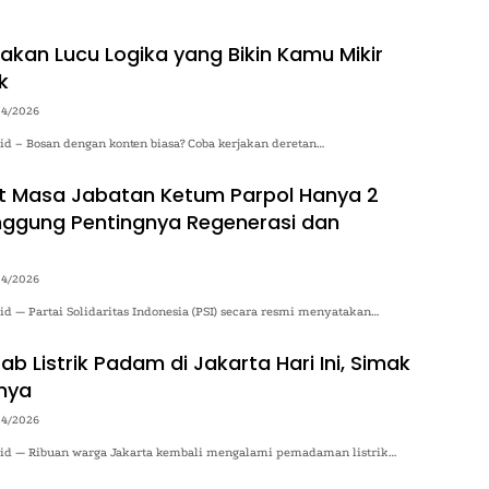
kan Lucu Logika yang Bikin Kamu Mikir
k
04/2026
.id – Bosan dengan konten biasa? Coba kerjakan deretan…
t Masa Jabatan Ketum Parpol Hanya 2
inggung Pentingnya Regenerasi dan
04/2026
.id — Partai Solidaritas Indonesia (PSI) secara resmi menyatakan…
b Listrik Padam di Jakarta Hari Ini, Simak
nya
04/2026
o.id — Ribuan warga Jakarta kembali mengalami pemadaman listrik…