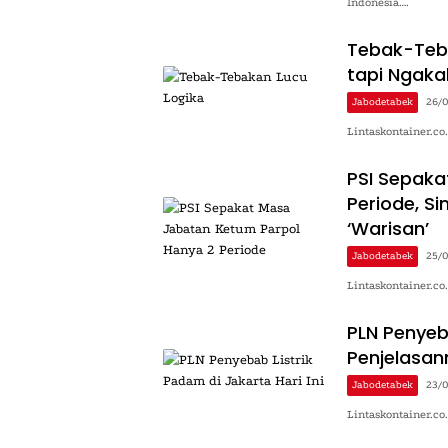
Indonesia….
Tebak-Teba
tapi Ngaka
Jabodetabek
26/
Lintaskontainer.co
PSI Sepaka
Periode, S
‘Warisan’
Jabodetabek
25/
Lintaskontainer.co
PLN Penyeba
Penjelasan
Jabodetabek
23/
Lintaskontainer.c