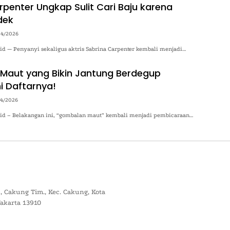
rpenter Ungkap Sulit Cari Baju karena
dek
04/2026
.id — Penyanyi sekaligus aktris Sabrina Carpenter kembali menjadi…
aut yang Bikin Jantung Berdegup
i Daftarnya!
04/2026
o.id – Belakangan ini, “gombalan maut” kembali menjadi pembicaraan…
, Cakung Tim., Kec. Cakung, Kota
Jakarta 13910