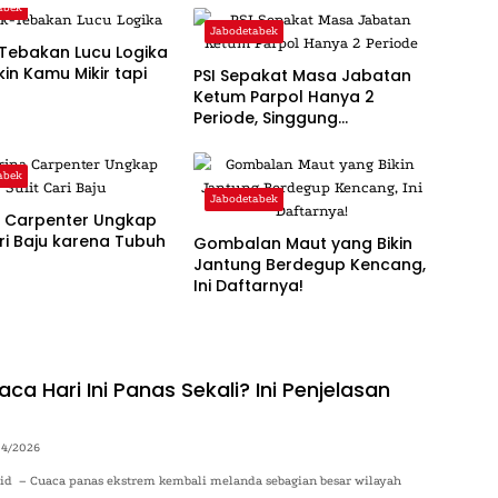
abek
Jabodetabek
Tebakan Lucu Logika
kin Kamu Mikir tapi
PSI Sepakat Masa Jabatan
k
Ketum Parpol Hanya 2
Periode, Singgung
Pentingnya Regenerasi dan
‘Warisan’
abek
Jabodetabek
a Carpenter Ungkap
ari Baju karena Tubuh
Gombalan Maut yang Bikin
Jantung Berdegup Kencang,
Ini Daftarnya!
a Hari Ini Panas Sekali? Ini Penjelasan
04/2026
o.id – Cuaca panas ekstrem kembali melanda sebagian besar wilayah