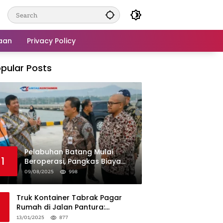
aan
Privacy Policy
pular Posts
Pelabuhan Batang Mulai
1
Beroperasi, Pangkas Biaya
Logistik Industri!
09/08/2025
998
Truk Kontainer Tabrak Pagar
Rumah di Jalan Pantura:
Kronologi dan Langkah
13/01/2025
877