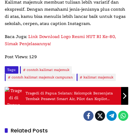
Kalimat majemuk membuat tulisan lebih variatif dan
ekspresif. Dengan memahami jenis-jenisnya plus contoh
di atas, kamu bisa menulis lebih lancar baik untuk tugas
sekolah, cerpen, atau caption Instagram.
Baca Juga:
Link Download Logo Resmi HUT RI Ke-80,
Simak Penjelasannya!
Post Views:
129
Tags:
contoh kalimat majemuk
contoh kalimat majemuk campuran
kalimat majemuk
Tragedi di Papua Selatan: Kelompok Bersenjata
Tembak Pesawat Smart Air, Pilot dan Kopilot
Tewas
Related Posts