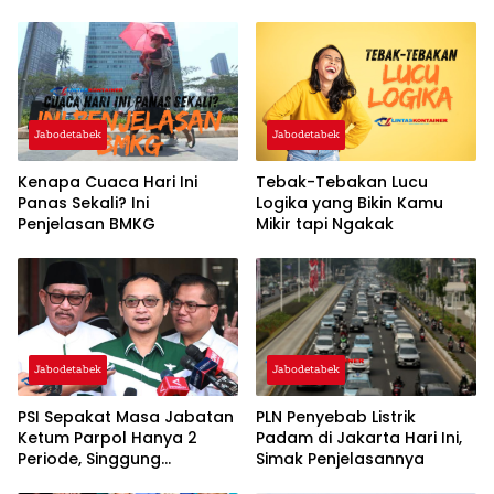
Jabodetabek
Jabodetabek
Kenapa Cuaca Hari Ini
Tebak-Tebakan Lucu
Panas Sekali? Ini
Logika yang Bikin Kamu
Penjelasan BMKG
Mikir tapi Ngakak
Jabodetabek
Jabodetabek
PSI Sepakat Masa Jabatan
PLN Penyebab Listrik
Ketum Parpol Hanya 2
Padam di Jakarta Hari Ini,
Periode, Singgung
Simak Penjelasannya
Pentingnya Regenerasi dan