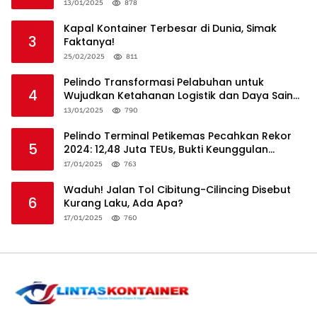
13/01/2025
878
Kapal Kontainer Terbesar di Dunia, Simak
3
Faktanya!
25/02/2025
811
Pelindo Transformasi Pelabuhan untuk
4
Wujudkan Ketahanan Logistik dan Daya Saing
Global
13/01/2025
790
Pelindo Terminal Petikemas Pecahkan Rekor
5
2024: 12,48 Juta TEUs, Bukti Keunggulan
Logistik Nasional
17/01/2025
763
Waduh! Jalan Tol Cibitung-Cilincing Disebut
6
Kurang Laku, Ada Apa?
17/01/2025
760