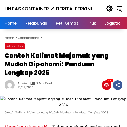
Skip
LINTASKONTAINER ✔ BERITA TERKINI
to
content
KONTAINER TERBARU HARI INI
Home
Pelabuhan
Peti Kemas
Truk
Logistik
Home
Jabodetabek
Jabodetabek
Contoh Kalimat Majemuk yang
Mudah Dipahami: Panduan
Lengkap 2026
129
Admin
3 Min Read
11/02/2026
Contoh Kalimat Majemuk yang Mudah Dipahami: Panduan Lengkap 2026
Lintaskontainer.co.id
–
Kalimat majemuk
sering muncul