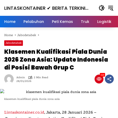
Skip
LINTASKONTAINER ✔ BERITA TERKINI
to
content
KONTAINER TERBARU HARI INI
Home
Pelabuhan
Peti Kemas
Truk
Logistik
Home
Jabodetabek
Jabodetabek
Klasemen Kualifikasi Piala Dunia
2026 Zona Asia: Update Indonesia
di Posisi Bawah Grup C
148
Admin
2 Min Read
28/01/2026
klasemen kualifikasi piala dunia zona asia
Lintaskontainer.co.id
, Jakarta, 28 Januari 2026 –