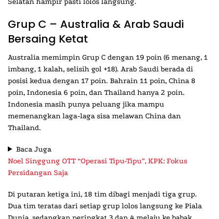
Selatan hampir pasti lolos langsung.
Grup C – Australia & Arab Saudi
Bersaing Ketat
Australia memimpin Grup C dengan 19 poin (6 menang, 1
imbang, 1 kalah, selisih gol +18). Arab Saudi berada di
posisi kedua dengan 17 poin. Bahrain 11 poin, China 8
poin, Indonesia 6 poin, dan Thailand hanya 2 poin.
Indonesia masih punya peluang jika mampu
memenangkan laga-laga sisa melawan China dan
Thailand.
Baca Juga
Noel Singgung OTT “Operasi Tipu-Tipu”, KPK: Fokus
Persidangan Saja
Di putaran ketiga ini, 18 tim dibagi menjadi tiga grup.
Dua tim teratas dari setiap grup lolos langsung ke Piala
Dunia, sedangkan peringkat 3 dan 4 melaju ke babak