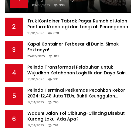
09/08/2025
999
Truk Kontainer Tabrak Pagar Rumah di Jalan
2
Pantura: Kronologi dan Langkah Penanganan
13/01/2025
878
Kapal Kontainer Terbesar di Dunia, Simak
3
Faktanya!
25/02/2025
811
Pelindo Transformasi Pelabuhan untuk
4
Wujudkan Ketahanan Logistik dan Daya Saing
Global
13/01/2025
791
Pelindo Terminal Petikemas Pecahkan Rekor
5
2024: 12,48 Juta TEUs, Bukti Keunggulan
Logistik Nasional
17/01/2025
765
Waduh! Jalan Tol Cibitung-Cilincing Disebut
6
Kurang Laku, Ada Apa?
17/01/2025
761