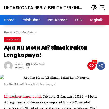
Skip
LINTASKONTAINER ✔ BERITA TERKINI
to
content
KONTAINER TERBARU HARI INI
Home
Pelabuhan
Peti Kemas
Truk
Logistik
Home
Jabodetabek
Jabodetabek
Apa Itu Meta AI? Simak Fakta
Lengkapnya!
211
Admin
2 Min Read
02/01/2026
Apa Itu Meta AI? Simak Fakta Lengkapnya!
Lintaskontainer.co.id
, Jakarta, 2 Januari 2026
–
Meta
AI
lagi ramai dibicarakan sejak akhir 2025 setelah
integrasi di WhatsApp, Instagram, dan Facebook. Oleh