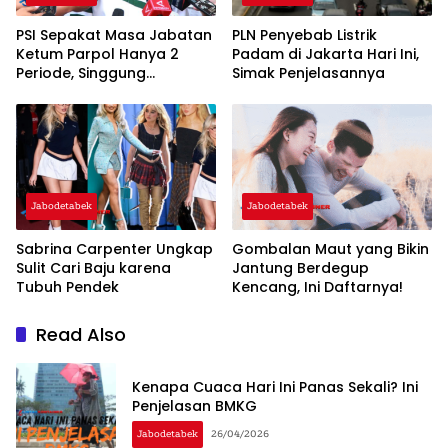
PSI Sepakat Masa Jabatan
PLN Penyebab Listrik
Ketum Parpol Hanya 2
Padam di Jakarta Hari Ini,
Periode, Singgung
Simak Penjelasannya
Pentingnya Regenerasi dan
‘Warisan’
Jabodetabek
Jabodetabek
Sabrina Carpenter Ungkap
Gombalan Maut yang Bikin
Sulit Cari Baju karena
Jantung Berdegup
Tubuh Pendek
Kencang, Ini Daftarnya!
Read Also
Kenapa Cuaca Hari Ini Panas Sekali? Ini
Penjelasan BMKG
Jabodetabek
26/04/2026