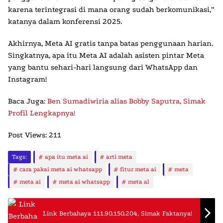
karena terintegrasi di mana orang sudah berkomunikasi,”
katanya dalam konferensi 2025.
Akhirnya,
Meta AI gratis
tanpa batas penggunaan harian.
Singkatnya,
apa itu Meta AI
adalah asisten pintar Meta
yang bantu sehari-hari langsung dari WhatsApp dan
Instagram!
Baca Juga:
Ben Sumadiwiria alias Bobby Saputra, Simak
Profil Lengkapnya!
Post Views:
211
Tags:
apa itu meta ai
arti meta
cara pakai meta ai whatsapp
fitur meta ai
meta
meta ai
meta ai whatsapp
meta al
Link Berbahaya 111.90.150.204, Simak Faktanya!