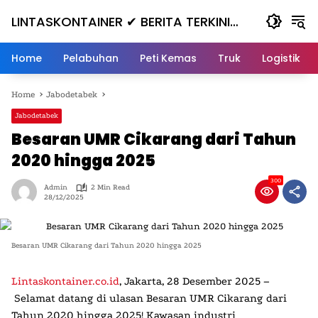
Skip
LINTASKONTAINER ✔ BERITA TERKINI
to
content
KONTAINER TERBARU HARI INI
Home
Pelabuhan
Peti Kemas
Truk
Logistik
Home
Jabodetabek
Jabodetabek
Besaran UMR Cikarang dari Tahun
2020 hingga 2025
300
Admin
2 Min Read
28/12/2025
Besaran UMR Cikarang dari Tahun 2020 hingga 2025
Lintaskontainer.co.id
, Jakarta, 28 Desember 2025
–
Selamat datang di ulasan
Besaran UMR Cikarang dari
Tahun 2020 hingga 2025
!
Kawasan industri