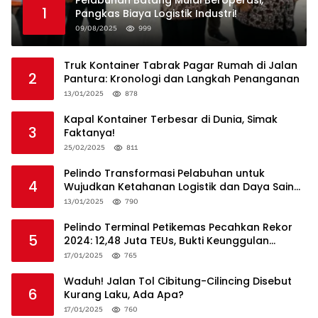
1
Pangkas Biaya Logistik Industri!
09/08/2025
999
Truk Kontainer Tabrak Pagar Rumah di Jalan
2
Pantura: Kronologi dan Langkah Penanganan
13/01/2025
878
Kapal Kontainer Terbesar di Dunia, Simak
3
Faktanya!
25/02/2025
811
Pelindo Transformasi Pelabuhan untuk
4
Wujudkan Ketahanan Logistik dan Daya Saing
Global
13/01/2025
790
Pelindo Terminal Petikemas Pecahkan Rekor
5
2024: 12,48 Juta TEUs, Bukti Keunggulan
Logistik Nasional
17/01/2025
765
Waduh! Jalan Tol Cibitung-Cilincing Disebut
6
Kurang Laku, Ada Apa?
17/01/2025
760