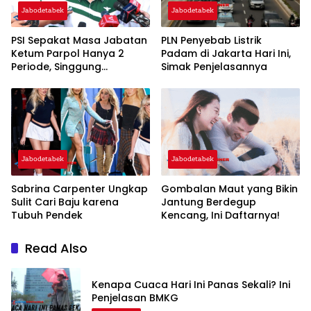
Jabodetabek
Jabodetabek
PSI Sepakat Masa Jabatan
PLN Penyebab Listrik
Ketum Parpol Hanya 2
Padam di Jakarta Hari Ini,
Periode, Singgung
Simak Penjelasannya
Pentingnya Regenerasi dan
‘Warisan’
Jabodetabek
Jabodetabek
Sabrina Carpenter Ungkap
Gombalan Maut yang Bikin
Sulit Cari Baju karena
Jantung Berdegup
Tubuh Pendek
Kencang, Ini Daftarnya!
Read Also
Kenapa Cuaca Hari Ini Panas Sekali? Ini
Penjelasan BMKG