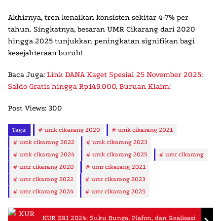
Akhirnya, tren kenaikan konsisten sekitar 4-7% per
tahun. Singkatnya, besaran
UMR Cikarang
dari 2020
hingga 2025 tunjukkan peningkatan signifikan bagi
kesejahteraan buruh!
Baca Juga:
Link DANA Kaget Spesial 25 November 2025:
Saldo Gratis hingga Rp149.000, Buruan Klaim!
Post Views:
300
Tags:
umk cikarang 2020
umk cikarang 2021
umk cikarang 2022
umk cikarang 2023
umk cikarang 2024
umk cikarang 2025
umr cikarang
umr cikarang 2020
umr cikarang 2021
umr cikarang 2022
umr cikarang 2023
umr cikarang 2024
umr cikarang 2025
KUR BRI 2024: Suku Bunga, Plafon, dan Realisasi