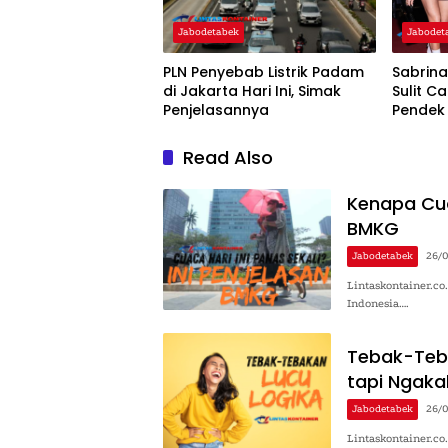
Jabodetabek
Jabodet
PLN Penyebab Listrik Padam
Sabrin
di Jakarta Hari Ini, Simak
Sulit C
Penjelasannya
Pendek
Read Also
Kenapa Cuac
BMKG
Jabodetabek
26/
Lintaskontainer.c
Indonesia….
Tebak-Teba
tapi Ngaka
Jabodetabek
26/
Lintaskontainer.co