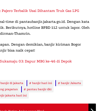
 Pajero Terbalik Usai Dihantam Truk Gas LPG
real-time di pantaubanjir.jakarta.go.id. Dengan kata
tik. Berikutnya, hotline BPBD 112 untuk lapor. Oleh
Sudirman-Thamrin.
pan. Dengan demikian, banjir kiriman Bogor
jir bisa naik cepat!
Sukamaju 03: Dapur MBG ke-46 di Depok
banjir di jakarta
banjir hari ini
banjir Jakarta
ng prapatan
pantau banjir dki
njir jakarta hari ini