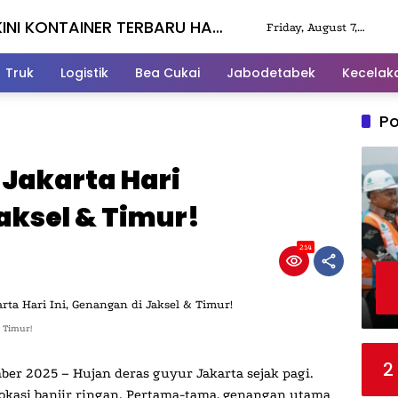
INI KONTAINER TERBARU HARI
Friday, August 7,
2026
Truk
Logistik
Bea Cukai
Jabodetabek
Kecelak
Po
r Jakarta Hari
Jaksel & Timur!
214
& Timur!
2
mber 2025
– Hujan deras guyur Jakarta sejak pagi.
 lokasi banjir ringan. Pertama-tama, genangan utama