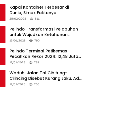
Penanganan
Kapal Kontainer Terbesar di
Dunia, Simak Faktanya!
25/02/2025
811
Pelindo Transformasi Pelabuhan
untuk Wujudkan Ketahanan
Logistik dan Daya Saing Global
13/01/2025
790
Pelindo Terminal Petikemas
Pecahkan Rekor 2024: 12,48 Juta
TEUs, Bukti Keunggulan Logistik
17/01/2025
763
Nasional
Waduh! Jalan Tol Cibitung-
Cilincing Disebut Kurang Laku, Ada
Apa?
17/01/2025
760