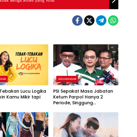
Anak Ketiga Anies yang Viral
abek
Jabodetabek
Tebakan Lucu Logika
PSI Sepakat Masa Jabatan
kin Kamu Mikir tapi
Ketum Parpol Hanya 2
k
Periode, Singgung
Pentingnya Regenerasi dan
‘Warisan’