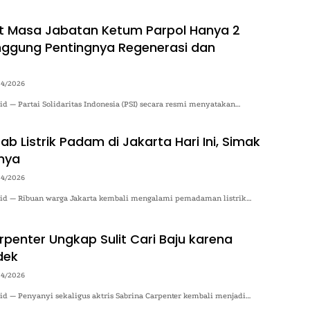
t Masa Jabatan Ketum Parpol Hanya 2
inggung Pentingnya Regenerasi dan
04/2026
.id — Partai Solidaritas Indonesia (PSI) secara resmi menyatakan…
b Listrik Padam di Jakarta Hari Ini, Simak
nya
04/2026
o.id — Ribuan warga Jakarta kembali mengalami pemadaman listrik…
rpenter Ungkap Sulit Cari Baju karena
dek
04/2026
.id — Penyanyi sekaligus aktris Sabrina Carpenter kembali menjadi…