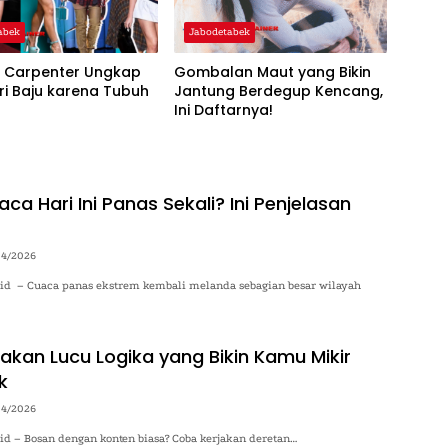
abek
Jabodetabek
a Carpenter Ungkap
Gombalan Maut yang Bikin
ari Baju karena Tubuh
Jantung Berdegup Kencang,
Ini Daftarnya!
a Hari Ini Panas Sekali? Ini Penjelasan
04/2026
o.id – Cuaca panas ekstrem kembali melanda sebagian besar wilayah
kan Lucu Logika yang Bikin Kamu Mikir
k
04/2026
.id – Bosan dengan konten biasa? Coba kerjakan deretan…