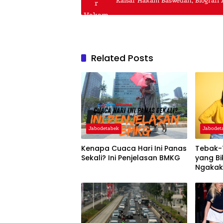
Kaisar Hakam Baswedan, Biografi 
Related Posts
Jabodetabek
Jabodet
Kenapa Cuaca Hari Ini Panas
Tebak-
Sekali? Ini Penjelasan BMKG
yang Bi
Ngaka