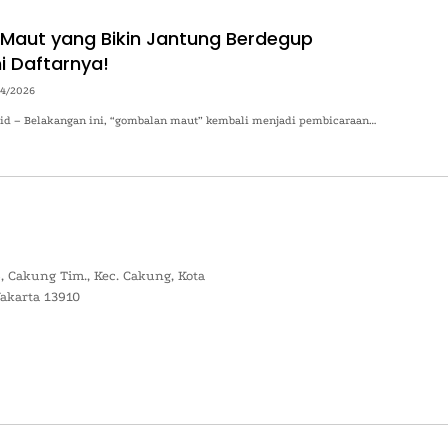
aut yang Bikin Jantung Berdegup
i Daftarnya!
04/2026
o.id – Belakangan ini, “gombalan maut” kembali menjadi pembicaraan…
, Cakung Tim., Kec. Cakung, Kota
Jakarta 13910