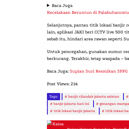
Baca Juga
Kecelakaan Beruntun di Palabuhanratu:
Selanjutnya, pantau titik lokasi banjir 
lain,
aplikasi JAKI
beri CCTV live 500 ti
sebab itu, hindari area rawan seperti 
Untuk pencegahan, gunakan sumur resa
berkurang. Terakhir, tetap waspada – ban
Baca Juga:
Supian Suri Resmikan SPPG 
Post Views:
214
Tags:
banjir cilandak jakarta selatan
banjir jakarta hari ini
genangan mampa
titik lokasi banjir jakarta
titik lokasi ba