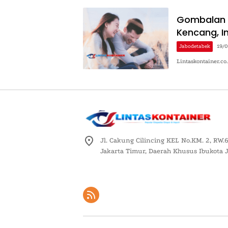
Gombalan M
Kencang, In
Jabodetabek
19/
Lintaskontainer.c
Jl. Cakung Cilincing KEL No.KM. 2, RW.6
Jakarta Timur, Daerah Khusus Ibukota 