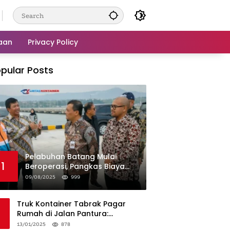
aan
Privacy Policy
pular Posts
Pelabuhan Batang Mulai
1
Beroperasi, Pangkas Biaya
Logistik Industri!
09/08/2025
999
Truk Kontainer Tabrak Pagar
Rumah di Jalan Pantura:
Kronologi dan Langkah
13/01/2025
878