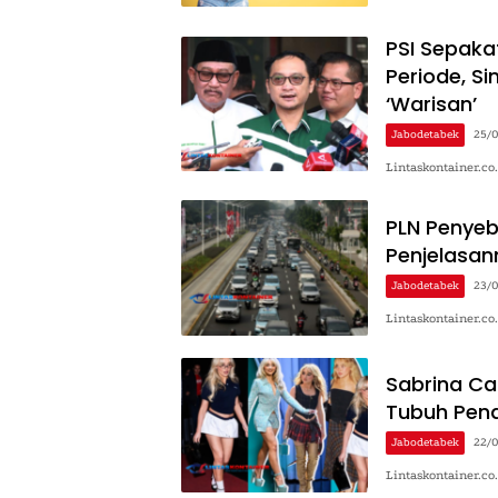
PSI Sepaka
Periode, S
‘Warisan’
Jabodetabek
25/
Lintaskontainer.co
PLN Penyeba
Penjelasan
Jabodetabek
23/
Lintaskontainer.c
Sabrina Ca
Tubuh Pen
Jabodetabek
22/
Lintaskontainer.co