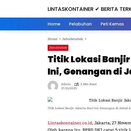
Skip
LINTASKONTAINER ✔ BERITA TERK
to
content
INI
Home
Pelabuhan
Peti Kemas
Home
Jabodetabek
Jabodetabek
Titik Lokasi Banji
Ini, Genangan di 
Admin
2 Min Read
27/11/2025
Titik Lokasi Banjir Jakarta Hari Ini, Genangan di Jaksel 
Lintaskontainer.co.id
,
Jakarta, 27 Nove
Oleh karena itu, BPBD DKI catat 5 titik