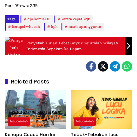
Post Views:
235
Tags:
dpr komisi III
kereta cepat kcjb
korupsi whoosh
kpk
mark up anggaran
Penyebab Hujan Lebat Guyur Sejumlah Wilayah
Indonesia Sepekan ke Depan
Related Posts
Jabodetabek
Jabodetabek
Kenapa Cuaca Hari Ini
Tebak-Tebakan Lucu