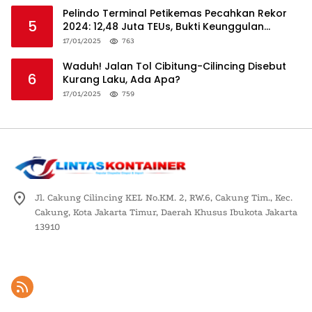
Pelindo Terminal Petikemas Pecahkan Rekor
5
2024: 12,48 Juta TEUs, Bukti Keunggulan
Logistik Nasional
17/01/2025
763
Waduh! Jalan Tol Cibitung-Cilincing Disebut
6
Kurang Laku, Ada Apa?
17/01/2025
759
Jl. Cakung Cilincing KEL No.KM. 2, RW.6, Cakung Tim., Kec.
Cakung, Kota Jakarta Timur, Daerah Khusus Ibukota Jakarta
13910