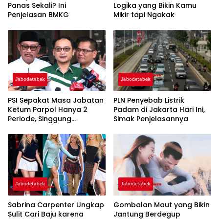
Panas Sekali? Ini
Logika yang Bikin Kamu
Penjelasan BMKG
Mikir tapi Ngakak
Jabodetabek
Jabodetabek
PSI Sepakat Masa Jabatan
PLN Penyebab Listrik
Ketum Parpol Hanya 2
Padam di Jakarta Hari Ini,
Periode, Singgung
Simak Penjelasannya
Pentingnya Regenerasi dan
‘Warisan’
Jabodetabek
Jabodetabek
Sabrina Carpenter Ungkap
Gombalan Maut yang Bikin
Sulit Cari Baju karena
Jantung Berdegup