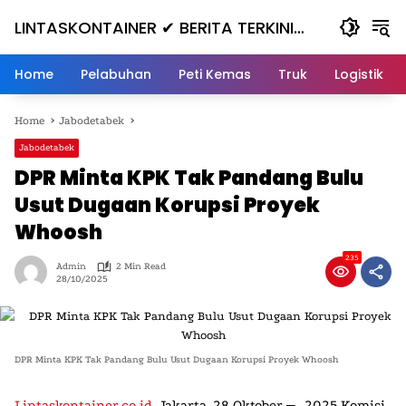
Skip
LINTASKONTAINER ✔ BERITA TERKINI
to
content
KONTAINER TERBARU HARI INI
Home
Pelabuhan
Peti Kemas
Truk
Logistik
Home
Jabodetabek
Jabodetabek
DPR Minta KPK Tak Pandang Bulu
Usut Dugaan Korupsi Proyek
Whoosh
235
Admin
2 Min Read
28/10/2025
DPR Minta KPK Tak Pandang Bulu Usut Dugaan Korupsi Proyek Whoosh
—
Lintaskontainer.co.id
, Jakarta, 28 Oktober
2025 Komisi