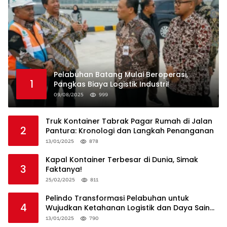
Pelabuhan Batang Mulai Beroperasi,
1
Pangkas Biaya Logistik Industri!
09/08/2025
999
Truk Kontainer Tabrak Pagar Rumah di Jalan
2
Pantura: Kronologi dan Langkah Penanganan
13/01/2025
878
Kapal Kontainer Terbesar di Dunia, Simak
3
Faktanya!
25/02/2025
811
Pelindo Transformasi Pelabuhan untuk
4
Wujudkan Ketahanan Logistik dan Daya Saing
Global
13/01/2025
790