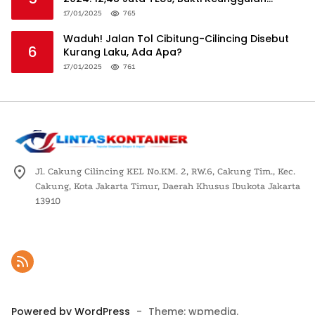
Logistik Nasional
17/01/2025
765
Waduh! Jalan Tol Cibitung-Cilincing Disebut
6
Kurang Laku, Ada Apa?
17/01/2025
761
Jl. Cakung Cilincing KEL No.KM. 2, RW.6, Cakung Tim., Kec.
Cakung, Kota Jakarta Timur, Daerah Khusus Ibukota Jakarta
13910
Powered by WordPress
-
Theme: wpmedia.