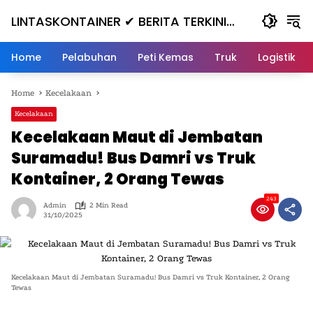
Skip
LINTASKONTAINER ✔ BERITA TERKINI
to
content
KONTAINER TERBARU HARI INI
Home
Pelabuhan
Peti Kemas
Truk
Logistik
Home
Kecelakaan
Kecelakaan
Kecelakaan Maut di Jembatan
Suramadu! Bus Damri vs Truk
Kontainer, 2 Orang Tewas
243
Admin
2 Min Read
31/10/2025
Kecelakaan Maut di Jembatan Suramadu! Bus Damri vs Truk Kontainer, 2 Orang
Tewas