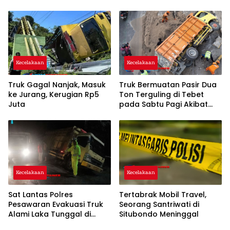
Lengkapnya!
Kecelakaan
Kecelakaan
Truk Gagal Nanjak, Masuk
Truk Bermuatan Pasir Dua
ke Jurang, Kerugian Rp5
Ton Terguling di Tebet
Juta
pada Sabtu Pagi Akibat
Sopir Mengantuk
Kecelakaan
Kecelakaan
Sat Lantas Polres
Tertabrak Mobil Travel,
Pesawaran Evakuasi Truk
Seorang Santriwati di
Alami Laka Tunggal di
Situbondo Meninggal
Tugu Keris