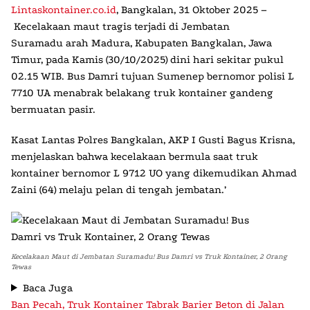
Lintaskontainer.co.id
,
Bangkalan, 31 Oktober 2025
–
Kecelakaan maut
tragis terjadi di
Jembatan
Suramadu
arah Madura, Kabupaten Bangkalan, Jawa
Timur, pada Kamis (30/10/2025) dini hari sekitar pukul
02.15 WIB.
Bus Damri
tujuan Sumenep bernomor polisi L
7710 UA menabrak belakang
truk kontainer
gandeng
bermuatan pasir.
Kasat Lantas Polres Bangkalan, AKP I Gusti Bagus Krisna,
menjelaskan bahwa kecelakaan bermula saat
truk
kontainer
bernomor L 9712 UO yang dikemudikan Ahmad
Zaini (64) melaju pelan di tengah jembatan.’
Kecelakaan Maut di Jembatan Suramadu! Bus Damri vs Truk Kontainer, 2 Orang
Tewas
Baca Juga
Ban Pecah, Truk Kontainer Tabrak Barier Beton di Jalan