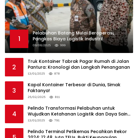
Pelabuhan Batang Mulai Beroperasi,
1
Pangkas Biaya Logistik Industri!
09/08/2025
999
Truk Kontainer Tabrak Pagar Rumah di Jalan
2
Pantura: Kronologi dan Langkah Penanganan
13/01/2025
878
Kapal Kontainer Terbesar di Dunia, Simak
3
Faktanya!
25/02/2025
811
Pelindo Transformasi Pelabuhan untuk
4
Wujudkan Ketahanan Logistik dan Daya Saing
Global
13/01/2025
791
Pelindo Terminal Petikemas Pecahkan Rekor
5
2024: 12,48 Juta TEUs, Bukti Keunggulan