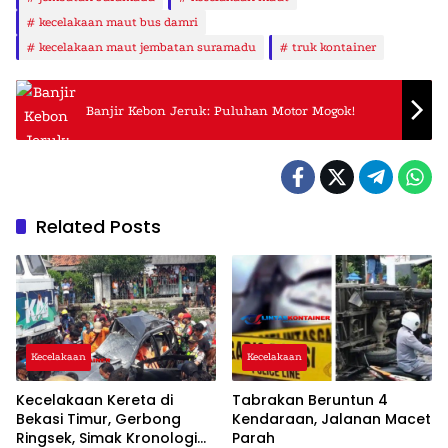
kecelakaan maut bus damri
kecelakaan maut jembatan suramadu
truk kontainer
Banjir Kebon Jeruk: Puluhan Motor Mogok!
Related Posts
Kecelakaan
Kecelakaan
Kecelakaan Kereta di
Tabrakan Beruntun 4
Bekasi Timur, Gerbong
Kendaraan, Jalanan Macet
Ringsek, Simak Kronologi
Parah