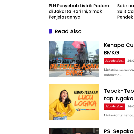
PLN Penyebab Listrik Padam
Sabrin
di Jakarta Hari Ini, Simak
Sulit C
Penjelasannya
Pendek
Read Also
Kenapa Cuac
BMKG
Jabodetabek
26/
Lintaskontainer.c
Indonesia….
Tebak-Teba
tapi Ngaka
Jabodetabek
26/
Lintaskontainer.co
PSI Sepaka