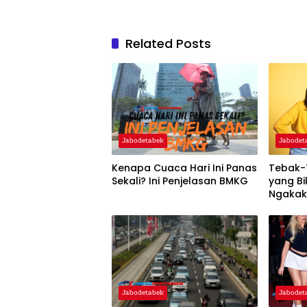
Related Posts
Jabodetabek
Jabodet
Kenapa Cuaca Hari Ini Panas
Tebak-
Sekali? Ini Penjelasan BMKG
yang Bi
Ngaka
Jabodetabek
Jabodet