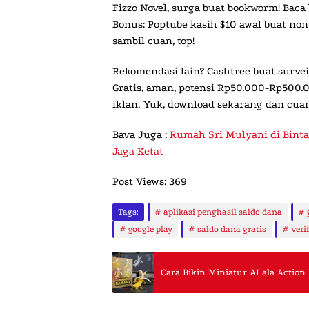
Fizzo Novel
, surga buat bookworm! Baca
Bonus:
Poptube
kasih $10 awal buat non
sambil cuan, top!
Rekomendasi lain?
Cashtree
buat survei
Gratis, aman, potensi Rp50.000-Rp500.0
iklan. Yuk, download sekarang dan cuan
Bava Juga :
Rumah Sri Mulyani di Binta
Jaga Ketat
Post Views:
369
Tags:
aplikasi penghasil saldo dana
google play
saldo dana gratis
veri
Cara Bikin Miniatur AI ala Action