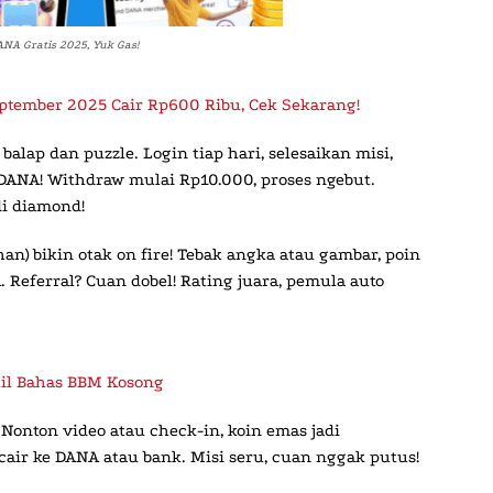
NA Gratis 2025, Yuk Gas!
ptember 2025 Cair Rp600 Ribu, Cek Sekarang!
alap dan puzzle. Login tiap hari, selesaikan misi,
 DANA! Withdraw mulai Rp10.000, proses ngebut.
di diamond!
n) bikin otak on fire! Tebak angka atau gambar, poin
Referral? Cuan dobel! Rating juara, pemula auto
lil Bahas BBM Kosong
onton video atau check-in, koin emas jadi
cair ke DANA atau bank. Misi seru, cuan nggak putus!