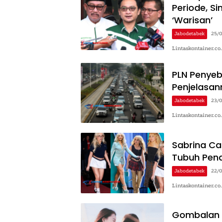
Periode, S
‘Warisan’
Jabodetabek
25/
Lintaskontainer.co
PLN Penyeba
Penjelasan
Jabodetabek
23/
Lintaskontainer.c
Sabrina Ca
Tubuh Pen
Jabodetabek
22/
Lintaskontainer.co
Gombalan M