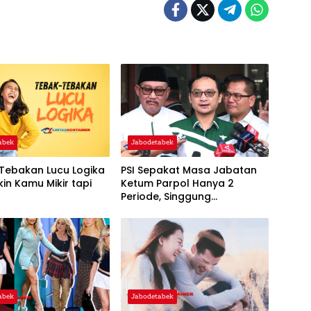
abek
Jabodetabek
Tebakan Lucu Logika
PSI Sepakat Masa Jabatan
kin Kamu Mikir tapi
Ketum Parpol Hanya 2
k
Periode, Singgung
Pentingnya Regenerasi dan
‘Warisan’
abek
Jabodetabek