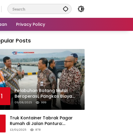
aan
Privacy Policy
pular Posts
Pelabuhan Batang Mulai
1
Beroperasi, Pangkas Biaya
Logistik Industri!
09/08/2025
999
Truk Kontainer Tabrak Pagar
Rumah di Jalan Pantura:
Kronologi dan Langkah
13/01/2025
878