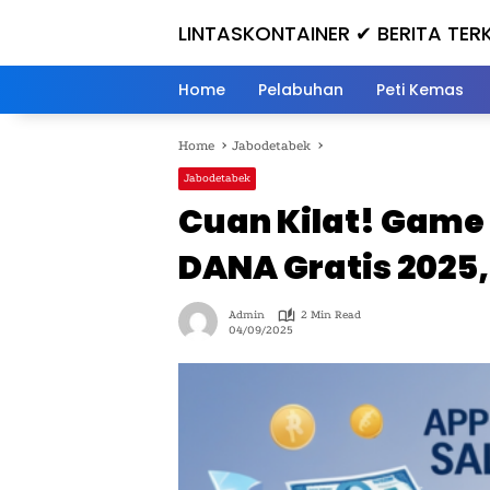
Skip
LINTASKONTAINER ✔ BERITA TERK
to
content
INI
Home
Pelabuhan
Peti Kemas
Home
Jabodetabek
Jabodetabek
Cuan Kilat! Game 
DANA Gratis 2025,
Admin
2 Min Read
04/09/2025