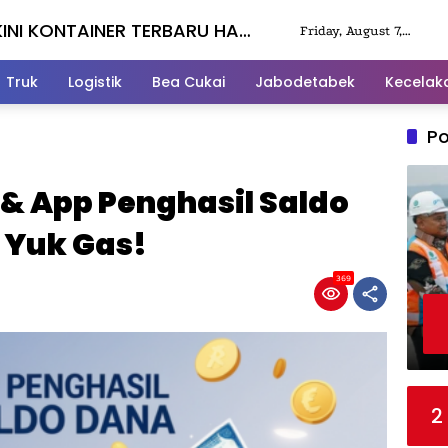
INI KONTAINER TERBARU HARI
Friday, August 7,
2026
Truk
Logistik
Bea Cukai
Jabodetabek
Kecelak
Po
& App Penghasil Saldo
 Yuk Gas!
369
2