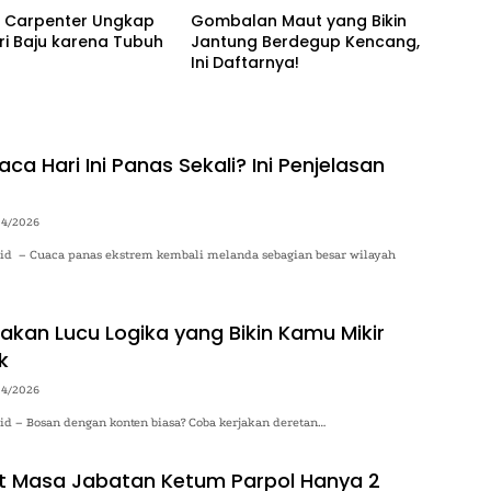
a Carpenter Ungkap
Gombalan Maut yang Bikin
ari Baju karena Tubuh
Jantung Berdegup Kencang,
Ini Daftarnya!
a Hari Ini Panas Sekali? Ini Penjelasan
04/2026
o.id – Cuaca panas ekstrem kembali melanda sebagian besar wilayah
kan Lucu Logika yang Bikin Kamu Mikir
k
04/2026
.id – Bosan dengan konten biasa? Coba kerjakan deretan…
t Masa Jabatan Ketum Parpol Hanya 2