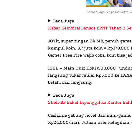
Game & App Penghasil Saldo DA
Baca Juga
Kabar Gembira! Bansos BPNT Tahap 3 Se
JOYit
, super ringan 24 MB, penuh game b
kumpul koin. 3,7 juta koin = Rp370.000
Gamer Free Fire wajib coba, koin bisa ja
ISUL – Main Quiz Hoki
(500.000+ unduha
langsung tukar mulai Rp5.000 ke DANA. 
betah, cair langsung!
Baca Juga
Shell-BP Bakal Dipanggil ke Kantor Bah
Cashzine
gabung novel dan mini-game. N
Rp24.000/hari. Jutaan user ketagihan, 