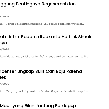
inggung Pentingnya Regenerasi dan
04/2026
.id — Partai Solidaritas Indonesia (PSI) secara resmi menyatakan…
b Listrik Padam di Jakarta Hari Ini, Simak
nya
04/2026
o.id — Ribuan warga Jakarta kembali mengalami pemadaman listrik…
rpenter Ungkap Sulit Cari Baju karena
dek
04/2026
.id — Penyanyi sekaligus aktris Sabrina Carpenter kembali menjadi…
aut yang Bikin Jantung Berdegup