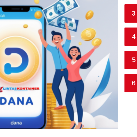
3
4
5
6