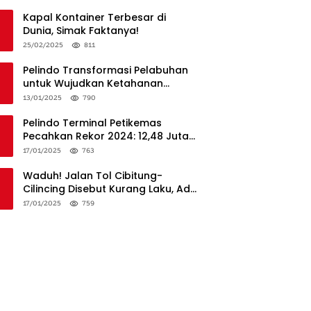
Penanganan
Kapal Kontainer Terbesar di
Dunia, Simak Faktanya!
25/02/2025
811
Pelindo Transformasi Pelabuhan
untuk Wujudkan Ketahanan
Logistik dan Daya Saing Global
13/01/2025
790
Pelindo Terminal Petikemas
Pecahkan Rekor 2024: 12,48 Juta
TEUs, Bukti Keunggulan Logistik
17/01/2025
763
Nasional
Waduh! Jalan Tol Cibitung-
Cilincing Disebut Kurang Laku, Ada
Apa?
17/01/2025
759