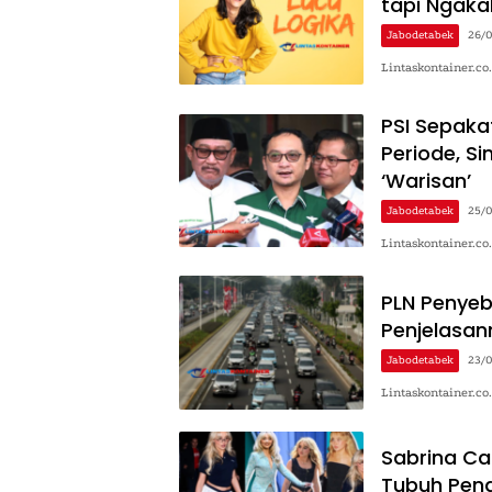
tapi Ngaka
Jabodetabek
26/
Lintaskontainer.co
PSI Sepaka
Periode, S
‘Warisan’
Jabodetabek
25/
Lintaskontainer.co
PLN Penyeba
Penjelasan
Jabodetabek
23/
Lintaskontainer.c
Sabrina Ca
Tubuh Pen