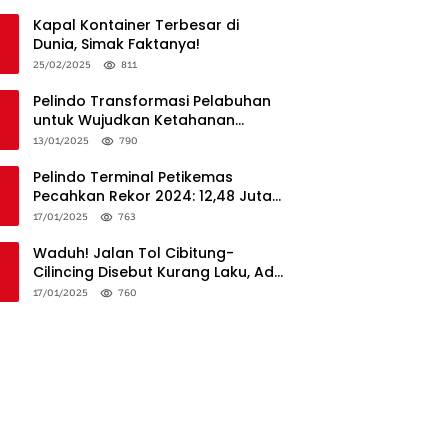
Penanganan
Kapal Kontainer Terbesar di
Dunia, Simak Faktanya!
25/02/2025
811
Pelindo Transformasi Pelabuhan
untuk Wujudkan Ketahanan
Logistik dan Daya Saing Global
13/01/2025
790
Pelindo Terminal Petikemas
Pecahkan Rekor 2024: 12,48 Juta
TEUs, Bukti Keunggulan Logistik
17/01/2025
763
Nasional
Waduh! Jalan Tol Cibitung-
Cilincing Disebut Kurang Laku, Ada
Apa?
17/01/2025
760