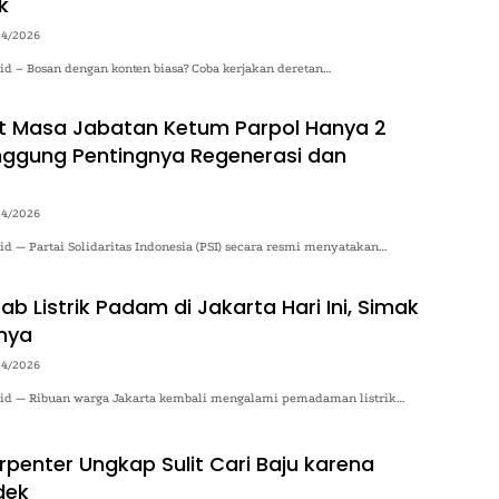
k
04/2026
.id – Bosan dengan konten biasa? Coba kerjakan deretan…
t Masa Jabatan Ketum Parpol Hanya 2
inggung Pentingnya Regenerasi dan
04/2026
.id — Partai Solidaritas Indonesia (PSI) secara resmi menyatakan…
b Listrik Padam di Jakarta Hari Ini, Simak
nya
04/2026
o.id — Ribuan warga Jakarta kembali mengalami pemadaman listrik…
rpenter Ungkap Sulit Cari Baju karena
dek