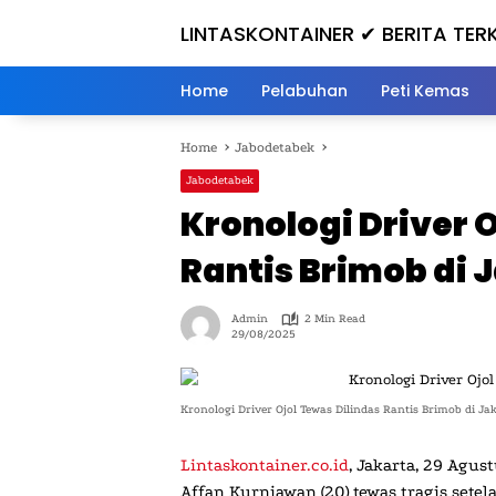
Skip
LINTASKONTAINER ✔ BERITA TERK
to
content
INI
Home
Pelabuhan
Peti Kemas
Home
Jabodetabek
Jabodetabek
Kronologi Driver 
Rantis Brimob di 
Admin
2 Min Read
29/08/2025
Kronologi Driver Ojol Tewas Dilindas Rantis Brimob di Ja
Lintaskontainer.co.id
,
Jakarta, 29 Agus
Affan Kurniawan (20) tewas tragis sete