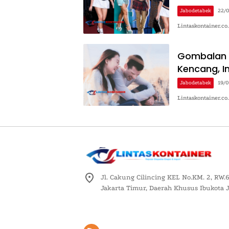
Jabodetabek
22/
Lintaskontainer.co
Gombalan M
Kencang, In
Jabodetabek
19/
Lintaskontainer.c
Jl. Cakung Cilincing KEL No.KM. 2, RW.6
Jakarta Timur, Daerah Khusus Ibukota 