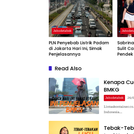
Jabodetabek
Jabodet
PLN Penyebab Listrik Padam
Sabrin
di Jakarta Hari Ini, Simak
Sulit C
Penjelasannya
Pendek
Read Also
Kenapa Cuac
BMKG
Jabodetabek
26/
Lintaskontainer.c
Indonesia….
Tebak-Teba