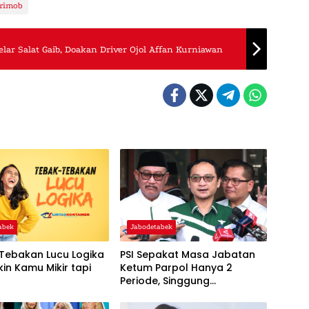
brimob
lar Salat Gaib, Doakan Driver Ojol Affan Kurniawan
abek
Jabodetabek
Tebakan Lucu Logika
PSI Sepakat Masa Jabatan
kin Kamu Mikir tapi
Ketum Parpol Hanya 2
k
Periode, Singgung
Pentingnya Regenerasi dan
‘Warisan’