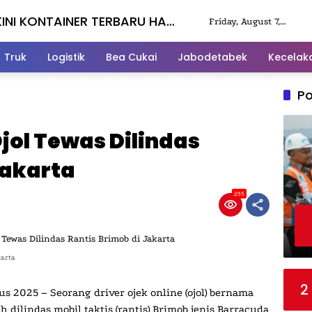
INI KONTAINER TERBARU HARI
Friday, August 7,
2026
Truk
Logistik
Bea Cukai
Jabodetabek
Kecelak
Po
Ojol Tewas Dilindas
Jakarta
255
karta
2
tus 2025
– Seorang driver ojek online (
ojol
) bernama
lah
dilindas mobil taktis (rantis) Brimob
jenis
Barracuda