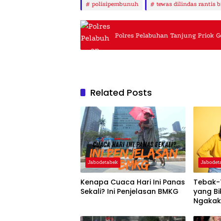
polisipembunuh
tewas dilindas rantis 
Polres Pelabuhan Tanjung Priok Ge
Related Posts
Jabodetabek
Jabodet
Kenapa Cuaca Hari Ini Panas
Tebak-
Sekali? Ini Penjelasan BMKG
yang Bi
Ngaka