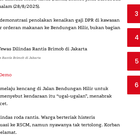
malam (28/8/2025).
3
ca-demonstrasi penolakan kenaikan gaji DPR di kawasan
r orderan makanan ke Bendungan Hilir, bukan bagian
4
s Rantis Brimob di Jakarta
5
 Demo
6
b melaju kencang di Jalan Bendungan Hilir untuk
menyebut kendaraan itu “ugal-ugalan”, menabrak
cet.
indas roda rantis. Warga berteriak histeris
kuasi ke RSCM, namun nyawanya tak tertolong. Korban
selamat.