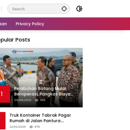
aan
Privacy Policy
pular Posts
Pelabuhan Batang Mulai
1
Beroperasi, Pangkas Biaya
Logistik Industri!
09/08/2025
999
Truk Kontainer Tabrak Pagar
Rumah di Jalan Pantura:
Kronologi dan Langkah
13/01/2025
878