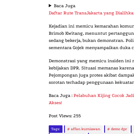
Baca Juga
Daftar Rute TransJakarta yang Dialih
Kejadian ini memicu kemarahan komunit
Brimob Kwitang, menuntut pertanggung
sedang bekerja, bukan demonstran. Poli
sementara Gojek menyampaikan duka ci
Demonstrasi yang memicu insiden ini
kebijakan DPR. Situasi memanas karena
Pejompongan juga protes akibat dampa
sorotan terhadap penggunaan kekuatan b
Baca Juga :
Pelabuhan Kijing Cocok Jadi
Akses!
Post Views:
255
Tags:
affan kurniawan
demo dpr