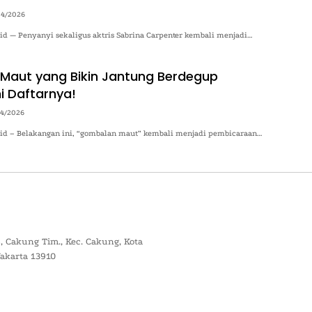
04/2026
.id — Penyanyi sekaligus aktris Sabrina Carpenter kembali menjadi…
aut yang Bikin Jantung Berdegup
i Daftarnya!
04/2026
o.id – Belakangan ini, “gombalan maut” kembali menjadi pembicaraan…
, Cakung Tim., Kec. Cakung, Kota
Jakarta 13910