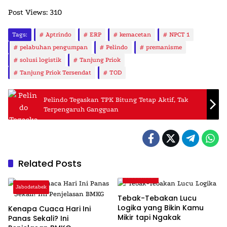
Post Views:
310
Tags:
Aptrindo
ERP
kemacetan
NPCT 1
pelabuhan pengumpan
Pelindo
premanisme
solusi logistik
Tanjung Priok
Tanjung Priok Tersendat
TOD
Pelindo Tegaskan TPK Bitung Tetap Aktif, Tak
Terpengaruh Gangguan
Related Posts
Jabodetabek
Jabodetabek
Tebak-Tebakan Lucu
Logika yang Bikin Kamu
Kenapa Cuaca Hari Ini
Mikir tapi Ngakak
Panas Sekali? Ini