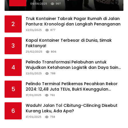
09/08/2025
997
Truk Kontainer Tabrak Pagar Rumah di Jalan
2
Pantura: Kronologi dan Langkah Penanganan
13/01/2025
877
Kapal Kontainer Terbesar di Dunia, Simak
3
Faktanya!
25/02/2025
806
Pelindo Transformasi Pelabuhan untuk
4
Wujudkan Ketahanan Logistik dan Daya Saing
Global
13/01/2025
788
Pelindo Terminal Petikemas Pecahkan Rekor
5
2024: 12,48 Juta TEUs, Bukti Keunggulan
Logistik Nasional
17/01/2025
761
Waduh! Jalan Tol Cibitung-Cilincing Disebut
6
Kurang Laku, Ada Apa?
17/01/2025
758