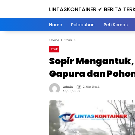
Skip
LINTASKONTAINER ✔ BERITA TER
to
content
HARI INI
Home
Pelabuhan
Peti Kemas
Home
Truk
Truk
Sopir Mengantuk,
Gapura dan Pohon
Admin
2 Min Read
13/03/2025