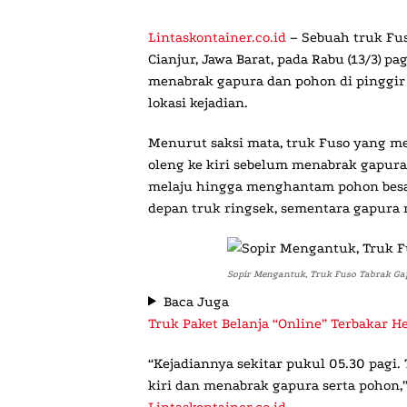
Lintaskontainer.co.id
– Sebuah
truk Fu
Cianjur, Jawa Barat, pada Rabu (13/3) p
menabrak gapura dan pohon di pinggir 
lokasi kejadian.
Menurut saksi mata, truk Fuso yang me
oleng ke kiri sebelum menabrak gapura
melaju hingga menghantam pohon besar
depan truk ringsek, sementara gapura
Sopir Mengantuk, Truk Fuso Tabrak Ga
Baca Juga
Truk Paket Belanja “Online” Terbakar H
“Kejadiannya sekitar pukul 05.30 pagi. 
kiri dan menabrak gapura serta pohon,
Lintaskontainer.co.id
.