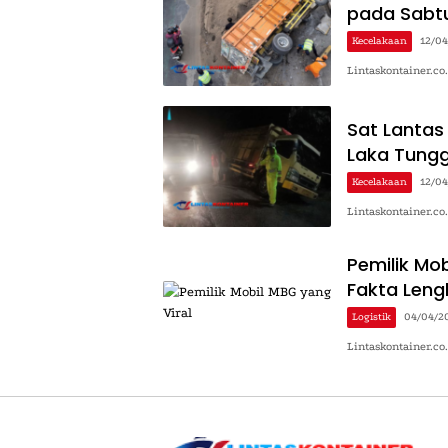
pada Sabtu
Kecelakaan
12/0
Lintaskontainer.co
Sat Lantas
Laka Tungg
Kecelakaan
12/0
Lintaskontainer.co
Pemilik Mob
Fakta Leng
Logistik
04/04/2
Lintaskontainer.co