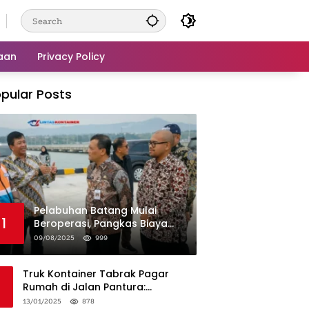
aan
Privacy Policy
pular Posts
Pelabuhan Batang Mulai
1
Beroperasi, Pangkas Biaya
Logistik Industri!
09/08/2025
999
Truk Kontainer Tabrak Pagar
Rumah di Jalan Pantura:
Kronologi dan Langkah
13/01/2025
878