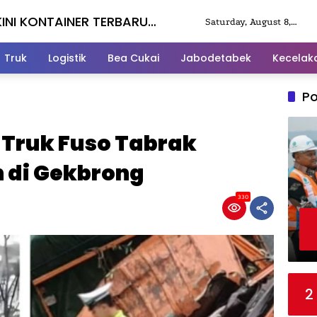
KINI KONTAINER TERBARU
Saturday, August 8,
2026
Truk
Logistik
Bea Cukai
Jabodetabek
Kecelak
Po
 Truk Fuso Tabrak
 di Gekbrong
330
2