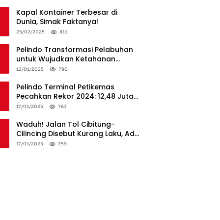
Penanganan
Kapal Kontainer Terbesar di
Dunia, Simak Faktanya!
25/02/2025
811
Pelindo Transformasi Pelabuhan
untuk Wujudkan Ketahanan
Logistik dan Daya Saing Global
13/01/2025
790
Pelindo Terminal Petikemas
Pecahkan Rekor 2024: 12,48 Juta
TEUs, Bukti Keunggulan Logistik
17/01/2025
763
Nasional
Waduh! Jalan Tol Cibitung-
Cilincing Disebut Kurang Laku, Ada
Apa?
17/01/2025
759