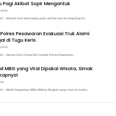
 Pagi Akibat Sopir Mengantuk
4/2026
.id – Sebuah truk bermuatan pasir sekitar dua ton terguling di…
 Polres Pesawaran Evakuasi Truk Alami
al di Tugu Keris
4/2026
.id – Satuan Lalu Lintas (Sat Lantas) Polres Pesawaran…
il MBG yang Viral Dipakai Wisata, Simak
kapnya!
026
.id – Mobil bergambar MBG (Makan Bergizi) yang viral di media…