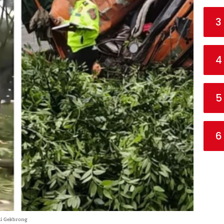
3
4
5
6
di Gekbrong