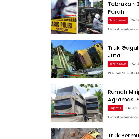
Tabrakan B
Parah
Kecelakaan
25/0
Lintaskontainer.co
Truk Gagal
Juta
Kecelakaan
25/0
PANTAUNEWS.CO.ID 
Rumah Mirip
Agramas, 
Logistik
23/04/2
Lintaskontainer.co
Truk Bermu