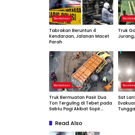
Kecelakaan
Kecelak
Tabrakan Beruntun 4
Truk Ga
Kendaraan, Jalanan Macet
Jurang,
Parah
Kecelakaan
Kecelak
Truk Bermuatan Pasir Dua
Sat Lan
Ton Terguling di Tebet pada
Evakuas
Sabtu Pagi Akibat Sopir
Tunggal
Mengantuk
Read Also