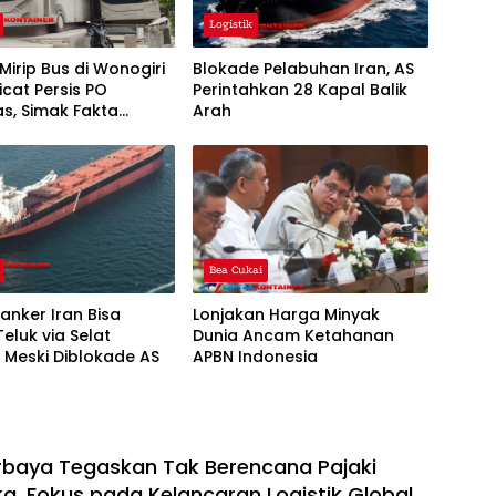
Logistik
irip Bus di Wonogiri
Blokade Pelabuhan Iran, AS
icat Persis PO
Perintahkan 28 Kapal Balik
s, Simak Fakta
Arah
pnya
Bea Cukai
anker Iran Bisa
Lonjakan Harga Minyak
eluk via Selat
Dunia Ancam Ketahanan
 Meski Diblokade AS
APBN Indonesia
baya Tegaskan Tak Berencana Pajaki
ka, Fokus pada Kelancaran Logistik Global