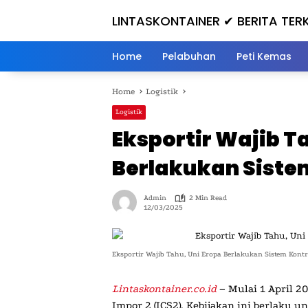
Skip
LINTASKONTAINER ✔ BERITA TERK
to
content
Home
Pelabuhan
Peti Kemas
Home
Logistik
Logistik
Eksportir Wajib T
Berlakukan Sistem
Admin
2 Min Read
12/03/2025
Eksportir Wajib Tahu, Uni Eropa Berlakukan Sistem Kont
Lintaskontainer.co.id
– Mulai 1 April 2
Impor 2 (ICS2). Kebijakan ini berlaku u