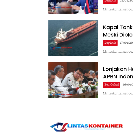
Logistik
21/04/2
Lintaskontainer.co
Kapal Tank
Meski Dibl
Logistik
17/04/2
Lintaskontainer.co
Lonjakan 
APBN Indon
Bea Cukai
16/04/
Lintaskontainer.c