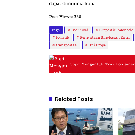
dapat diminimalkan.
Post Views:
336
Tags:
Bea Cukai
Eksportir Indonesia
logistik
Pernyataan Ringkasan Entri
transportasi
Uni Eropa
Sopir Mengantuk, Truk Kontainer
Related Posts