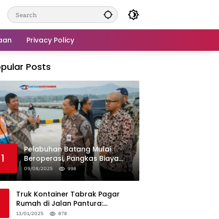
aan
Privacy Policy
pular Posts
Pelabuhan Batang Mulai
1
Beroperasi, Pangkas Biaya
Logistik Industri!
09/08/2025
998
Truk Kontainer Tabrak Pagar
Rumah di Jalan Pantura:
Kronologi dan Langkah
13/01/2025
878