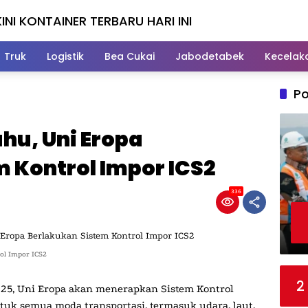
INI KONTAINER TERBARU HARI INI
Truk
Logistik
Bea Cukai
Jabodetabek
Kecelak
Po
ahu, Uni Eropa
 Kontrol Impor ICS2
336
rol Impor ICS2
2
025, Uni Eropa akan menerapkan Sistem Kontrol
ntuk semua moda transportasi, termasuk udara, laut,