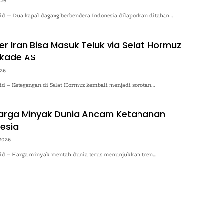
026
.id — Dua kapal dagang berbendera Indonesia dilaporkan ditahan…
er Iran Bisa Masuk Teluk via Selat Hormuz
okade AS
026
.id – Ketegangan di Selat Hormuz kembali menjadi sorotan…
Harga Minyak Dunia Ancam Ketahanan
esia
2026
o.id – Harga minyak mentah dunia terus menunjukkan tren…