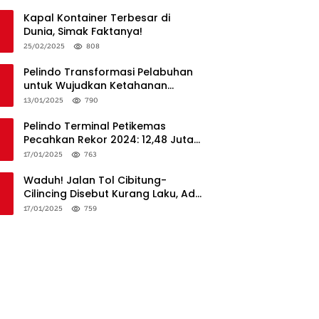
Penanganan
Kapal Kontainer Terbesar di
Dunia, Simak Faktanya!
25/02/2025
808
Pelindo Transformasi Pelabuhan
untuk Wujudkan Ketahanan
Logistik dan Daya Saing Global
13/01/2025
790
Pelindo Terminal Petikemas
Pecahkan Rekor 2024: 12,48 Juta
TEUs, Bukti Keunggulan Logistik
17/01/2025
763
Nasional
Waduh! Jalan Tol Cibitung-
Cilincing Disebut Kurang Laku, Ada
Apa?
17/01/2025
759