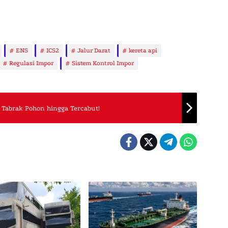
ENS
ICS2
Jalur Darat
kereta api
Regulasi Impor
Sistem Kontrol Impor
 Tabrak Pohon hingga Tercabut!