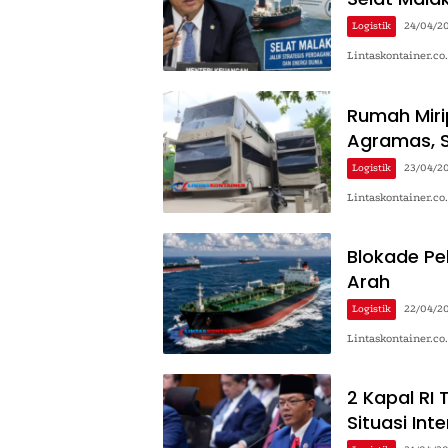
Logistik
24/04/2
Lintaskontainer.c
Rumah Mirip
Agramas, 
Logistik
23/04/2
Lintaskontainer.co
Blokade Pel
Arah
Logistik
22/04/2
Lintaskontainer.c
2 Kapal RI
Situasi Inte