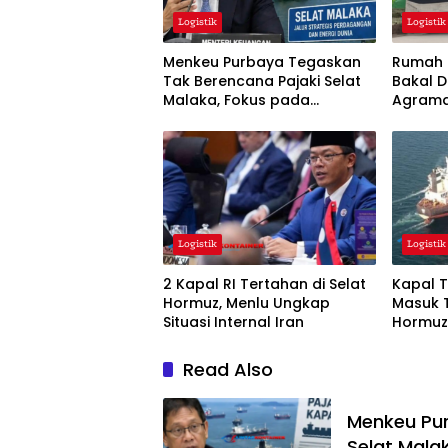
Logistik
Logistik
Menkeu Purbaya Tegaskan
Rumah M
Tak Berencana Pajaki Selat
Bakal D
Malaka, Fokus pada
Agrama
Kelancaran Logistik Global
Lengka
Logistik
Logistik
2 Kapal RI Tertahan di Selat
Kapal T
Hormuz, Menlu Ungkap
Masuk T
Situasi Internal Iran
Hormuz
Read Also
Menkeu Pur
Selat Mala