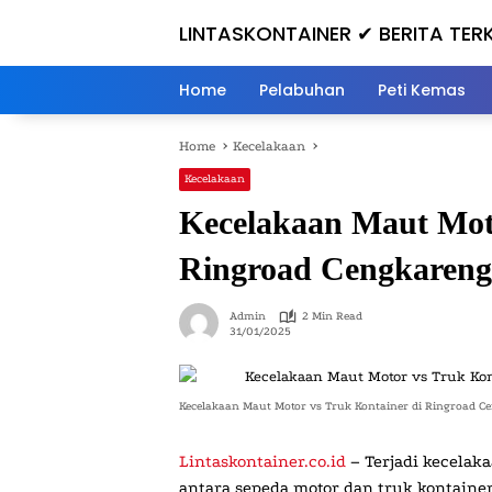
Skip
LINTASKONTAINER ✔ BERITA TERK
to
content
Home
Pelabuhan
Peti Kemas
Home
Kecelakaan
Kecelakaan
Kecelakaan Maut Moto
Ringroad Cengkareng,
Admin
2 Min Read
31/01/2025
Kecelakaan Maut Motor vs Truk Kontainer di Ringroad Ce
Lintaskontainer.co.id
– Terjadi kecelak
antara sepeda motor dan truk kontaine