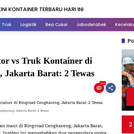
INI KONTAINER TERBARU HARI INI
Truk
Logistik
Bea Cukai
Jabodetabek
Kecelak
Po
r vs Truk Kontainer di
 Jakarta Barat: 2 Tewas
436
ngkareng, Jakarta Barat: 2 Tewas
2
aan maut di Ringroad Cengkareng, Jakarta Barat,
r. Insiden ini menyebabkan dua pengendara motor