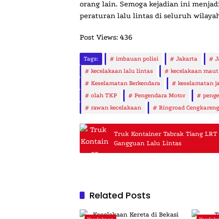
orang lain. Semoga kejadian ini menjad
peraturan lalu lintas di seluruh wilaya
Post Views:
436
Tags:
imbauan polisi
Jakarta
J
kecelakaan lalu lintas
kecelakaan maut
Keselamatan Berkendara
keselamatan j
olah TKP
Pengendara Motor
penge
rawan kecelakaan
Ringroad Cengkaren
Truk Kontainer Tabrak Tiang LRT
Gangguan Lalu Lintas
Related Posts