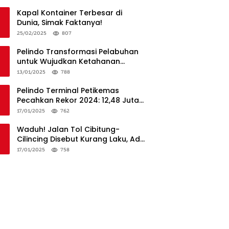
Penanganan
Kapal Kontainer Terbesar di
Dunia, Simak Faktanya!
25/02/2025
807
Pelindo Transformasi Pelabuhan
untuk Wujudkan Ketahanan
Logistik dan Daya Saing Global
13/01/2025
788
Pelindo Terminal Petikemas
Pecahkan Rekor 2024: 12,48 Juta
TEUs, Bukti Keunggulan Logistik
17/01/2025
762
Nasional
Waduh! Jalan Tol Cibitung-
Cilincing Disebut Kurang Laku, Ada
Apa?
17/01/2025
758