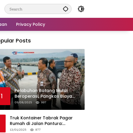
aan
Privacy Policy
pular Posts
Pelabuhan Batang Mulai
1
Beroperasi, Pangkas Biaya
Logistik Industri!
09/08/2025
997
Truk Kontainer Tabrak Pagar
Rumah di Jalan Pantura:
Kronologi dan Langkah
13/01/2025
877