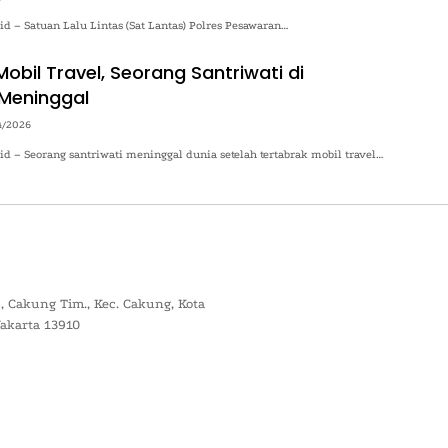
.id – Satuan Lalu Lintas (Sat Lantas) Polres Pesawaran…
obil Travel, Seorang Santriwati di
Meninggal
4/2026
.id – Seorang santriwati meninggal dunia setelah tertabrak mobil travel…
, Cakung Tim., Kec. Cakung, Kota
Jakarta 13910