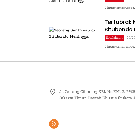
Lintaskontainer.co
Tertabrak M
Situbondo 
Kecelakaan
04/0
Lintaskontainer.co
Jl. Cakung Cilincing KEL No.KM. 2, RW.6
Jakarta Timur, Daerah Khusus Ibukota 