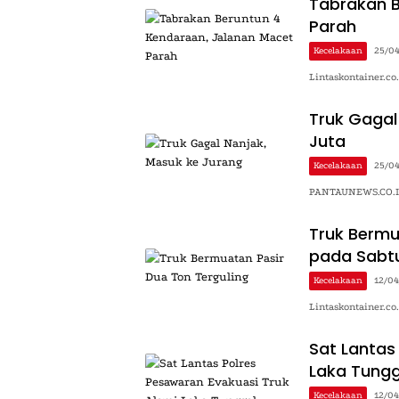
Tabrakan B
Parah
Kecelakaan
25/0
Lintaskontainer.co
Truk Gagal
Juta
Kecelakaan
25/0
PANTAUNEWS.CO.ID 
Truk Bermu
pada Sabtu
Kecelakaan
12/0
Lintaskontainer.co
Sat Lantas
Laka Tungg
Kecelakaan
12/0