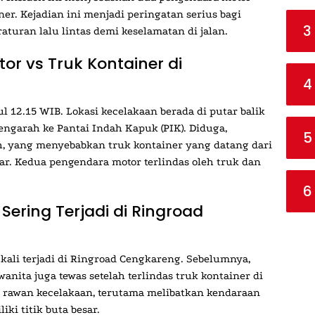
iner. Kejadian ini menjadi peringatan serius bagi
3
turan lalu lintas demi keselamatan di jalan.
or vs Truk Kontainer di
4
ul 12.15 WIB. Lokasi kecelakaan berada di putar balik
garah ke Pantai Indah Kapuk (PIK). Diduga,
5
, yang menyebabkan truk kontainer yang datang dari
r. Kedua pengendara motor terlindas oleh truk dan
6
ering Terjadi di Ringroad
kali terjadi di Ringroad Cengkareng. Sebelumnya,
anita juga tewas setelah terlindas truk kontainer di
 rawan kecelakaan, terutama melibatkan kendaraan
ki titik buta besar.