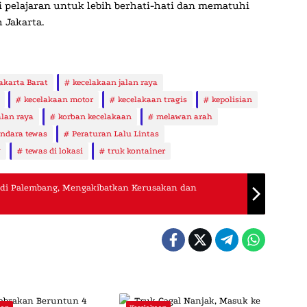
i pelajaran untuk lebih berhati-hati dan mematuhi
h Jakarta.
akarta Barat
kecelakaan jalan raya
kecelakaan motor
kecelakaan tragis
kepolisian
alan raya
korban kecelakaan
melawan arah
ndara tewas
Peraturan Lalu Lintas
g
tewas di lokasi
truk kontainer
 di Palembang, Mengakibatkan Kerusakan dan