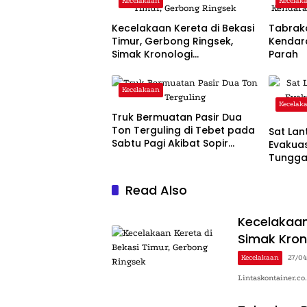
Kecelakaan
Kecelak
Kecelakaan Kereta di Bekasi
Tabrak
Timur, Gerbong Ringsek,
Kendar
Simak Kronologi
Parah
Lengkapnya!
Kecelakaan
Kecelak
Truk Bermuatan Pasir Dua
Ton Terguling di Tebet pada
Sat Lan
Sabtu Pagi Akibat Sopir
Evakuas
Mengantuk
Tunggal
Read Also
Kecelakaan
Simak Kron
Kecelakaan
27/0
Lintaskontainer.co