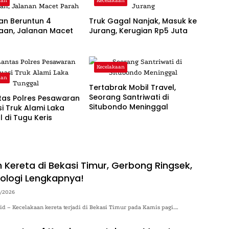
aan
Kecelakaan
an Beruntun 4
Truk Gagal Nanjak, Masuk ke
aan, Jalanan Macet
Jurang, Kerugian Rp5 Juta
Kecelakaan
aan
Tertabrak Mobil Travel,
Seorang Santriwati di
tas Polres Pesawaran
Situbondo Meninggal
i Truk Alami Laka
 di Tugu Keris
 Kereta di Bekasi Timur, Gerbong Ringsek,
ologi Lengkapnya!
4/2026
.id – Kecelakaan kereta terjadi di Bekasi Timur pada Kamis pagi….